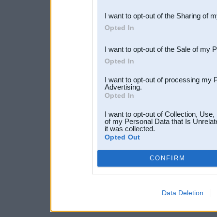
also be disclosed by us to 
I want to opt-out of the Sharing of 
Downstream Participants
th
Opted In
third parties.
I want to opt-out of the Sale of my 
Opted In
I want to opt-out of processing my 
Advertising.
Opted In
I want to opt-out of Collection, Use
of my Personal Data that Is Unrelat
it was collected.
Opted Out
CONFIRM
Data Deletion