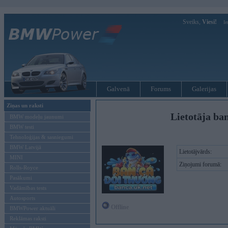
Sveiks,
Viesi!
Ie
Galvenā
Forums
Galerijas
Ziņas un raksti
Lietotāja ba
BMW modeļu jaunumi
BMW testi
Tehnoloģijas & sasniegumi
BMW Latvijā
Lietotājvārds:
MINI
Ziņojumi forumā:
Rolls-Royce
Pasākumi
Vadāmības tests
Autosports
Offline
BMWPower aktuāli
Reklāmas raksti