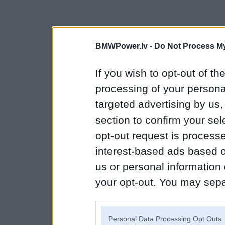
BMWPower.lv -
Do Not Process My
If you wish to opt-out of the
processing of your personal
targeted advertising by us
section to confirm your sel
opt-out request is proces
interest-based ads based o
us or personal information d
your opt-out. You may separ
disclosure of your personal
IAB’s list of downstream pa
Personal Data Processing Opt Outs