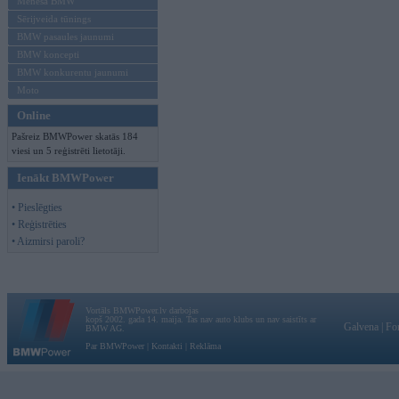
Mēneša BMW
Sērijveida tūnings
BMW pasaules jaunumi
BMW koncepti
BMW konkurentu jaunumi
Moto
Online
Pašreiz BMWPower skatās 184
viesi un 5 reģistrēti lietotāji.
Ienākt BMWPower
• Pieslēgties
• Reģistrēties
• Aizmirsi paroli?
Vortāls BMWPower.lv darbojas
kopš 2002. gada 14. maija. Tas nav auto klubs un nav saistīts ar
Galvena
|
Fo
BMW AG.
Par BMWPower
|
Kontakti
|
Reklāma