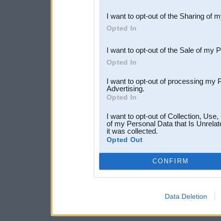
also be disclosed by us to 
I want to opt-out of the Sharing of 
Downstream Participants
th
Opted In
third parties.
I want to opt-out of the Sale of my 
Opted In
I want to opt-out of processing my 
Advertising.
Opted In
I want to opt-out of Collection, Use
of my Personal Data that Is Unrelat
it was collected.
Opted Out
CONFIRM
Data Deletion