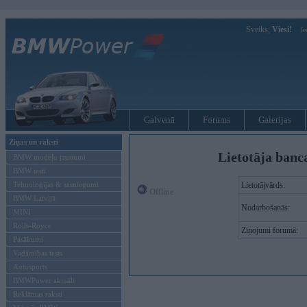
Sveiks,
Viesi!
Ie
Galvenā
Forums
Galerijas
Ziņas un raksti
Lietotāja banc
BMW modeļu jaunumi
BMW testi
Tehnoloģijas & sasniegumi
Lietotājvārds:
Offline
BMW Latvijā
Nodarbošanās:
MINI
Rolls-Royce
Ziņojumi forumā:
Pasākumi
Vadāmības tests
Autosports
BMWPower aktuāli
Reklāmas raksti