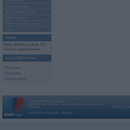
Mēneša BMW
Sērijveida tūnings
BMW pasaules jaunumi
BMW koncepti
BMW konkurentu jaunumi
Moto
Online
Pašreiz BMWPower skatās 123
viesi un 6 reģistrēti lietotāji.
Ienākt BMWPower
• Pieslēgties
• Reģistrēties
• Aizmirsi paroli?
Vortāls BMWPower.lv darbojas
kopš 2002. gada 14. maija. Tas nav auto klubs un nav saistīts ar
Galvena
|
Fo
BMW AG.
Par BMWPower
|
Kontakti
|
Reklāma