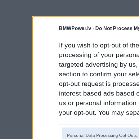
BMWPower.lv -
Do Not Process My
If you wish to opt-out of the
processing of your personal
targeted advertising by us
section to confirm your sel
opt-out request is proces
interest-based ads based o
us or personal information d
your opt-out. You may separ
disclosure of your personal
IAB’s list of downstream pa
Personal Data Processing Opt Outs