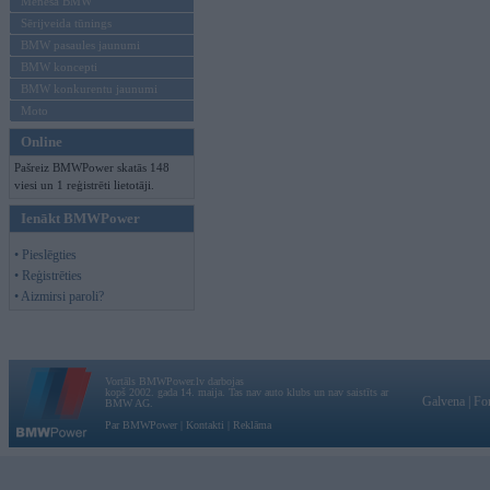
Mēneša BMW
Sērijveida tūnings
BMW pasaules jaunumi
BMW koncepti
BMW konkurentu jaunumi
Moto
Online
Pašreiz BMWPower skatās 148
viesi un 1 reģistrēti lietotāji.
Ienākt BMWPower
• Pieslēgties
• Reģistrēties
• Aizmirsi paroli?
Vortāls BMWPower.lv darbojas
kopš 2002. gada 14. maija. Tas nav auto klubs un nav saistīts ar
Galvena
|
Fo
BMW AG.
Par BMWPower
|
Kontakti
|
Reklāma