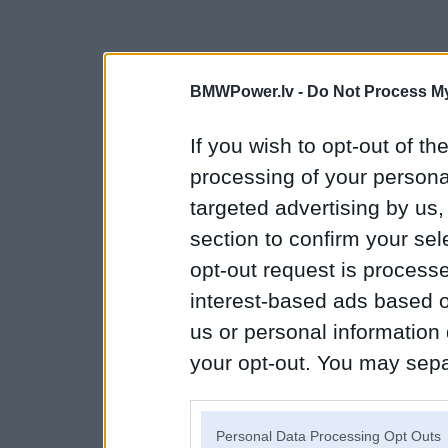
BMWPower.lv -
Do Not Process My
If you wish to opt-out of the
processing of your personal
targeted advertising by us
section to confirm your sel
opt-out request is proces
interest-based ads based o
us or personal information d
your opt-out. You may separ
disclosure of your personal
IAB’s list of downstream pa
Personal Data Processing Opt Outs