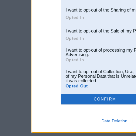
also be disclosed by us to 
I want to opt-out of the Sharing of 
Downstream Participants
th
Opted In
third parties.
I want to opt-out of the Sale of my 
Opted In
I want to opt-out of processing my 
Advertising.
Opted In
I want to opt-out of Collection, Use
of my Personal Data that Is Unrelat
it was collected.
Opted Out
CONFIRM
Data Deletion