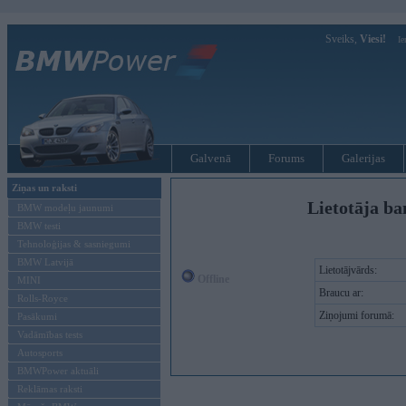
Sveiks,
Viesi!
Ie
Galvenā
Forums
Galerijas
Ziņas un raksti
Lietotāja ba
BMW modeļu jaunumi
BMW testi
Tehnoloģijas & sasniegumi
BMW Latvijā
Lietotājvārds:
Offline
MINI
Braucu ar:
Rolls-Royce
Ziņojumi forumā:
Pasākumi
Vadāmības tests
Autosports
BMWPower aktuāli
Reklāmas raksti