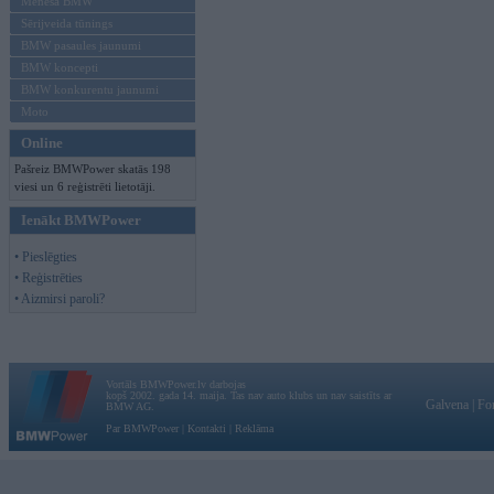
Mēneša BMW
Sērijveida tūnings
BMW pasaules jaunumi
BMW koncepti
BMW konkurentu jaunumi
Moto
Online
Pašreiz BMWPower skatās 198
viesi un 6 reģistrēti lietotāji.
Ienākt BMWPower
• Pieslēgties
• Reģistrēties
• Aizmirsi paroli?
Vortāls BMWPower.lv darbojas
kopš 2002. gada 14. maija. Tas nav auto klubs un nav saistīts ar
Galvena
|
Fo
BMW AG.
Par BMWPower
|
Kontakti
|
Reklāma