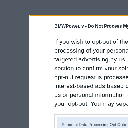
BMWPower.lv -
Do Not Process My
If you wish to opt-out of the
processing of your personal
targeted advertising by us
section to confirm your sel
opt-out request is proces
interest-based ads based o
us or personal information d
your opt-out. You may separ
disclosure of your personal
IAB’s list of downstream pa
Personal Data Processing Opt Outs