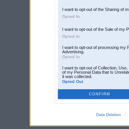
also be disclosed by us to 
I want to opt-out of the Sharing of 
Downstream Participants
th
Opted In
third parties.
I want to opt-out of the Sale of my 
Opted In
I want to opt-out of processing my 
Advertising.
Opted In
I want to opt-out of Collection, Use
of my Personal Data that Is Unrelat
it was collected.
Opted Out
CONFIRM
Data Deletion