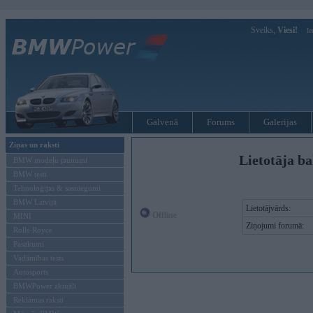
Sveiks,
Viesi!
Ie
Galvenā
Forums
Galerijas
Ziņas un raksti
Lietotāja ba
BMW modeļu jaunumi
BMW testi
Tehnoloģijas & sasniegumi
BMW Latvijā
Lietotājvārds:
Offline
MINI
Ziņojumi forumā:
Rolls-Royce
Pasākumi
Vadāmības tests
Autosports
BMWPower aktuāli
Reklāmas raksti