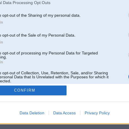
l Data Processing Opt Outs
o opt-out of the Sharing of my personal data.
In
o opt-out of the Sale of my Personal Data.
In
to opt-out of processing my Personal Data for Targeted
ing.
In
o opt-out of Collection, Use, Retention, Sale, and/or Sharing
ersonal Data that Is Unrelated with the Purposes for which it
lected.
Out
CONFIRM
 un nav saistīts ar
Galvena
|
Forums
|
Galerijas
|
Reģistrācija
|
Lietotaāji
|
Meklētājs
|
Reklā
Data Deletion
Data Access
Privacy Policy