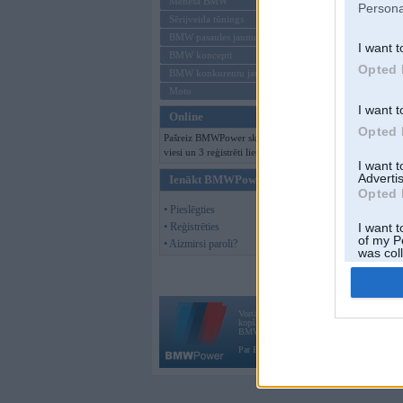
Mēneša BMW
Persona
Sērijveida tūnings
BMW pasaules jaunumi
I want t
BMW koncepti
Opted 
BMW konkurentu jaunumi
Moto
I want t
Online
Opted 
Pašreiz BMWPower skatās 131
viesi un 3 reģistrēti lietotāji.
I want 
Advertis
Ienākt BMWPower
Opted 
• Pieslēgties
• Reģistrēties
I want t
of my P
• Aizmirsi paroli?
was col
Opted 
Vortāls BMWPower.lv darbojas
kopš 2002. gada 14. maija. Tas nav auto klubs
BMW AG.
Par BMWPower
|
Kontakti
|
Reklāma