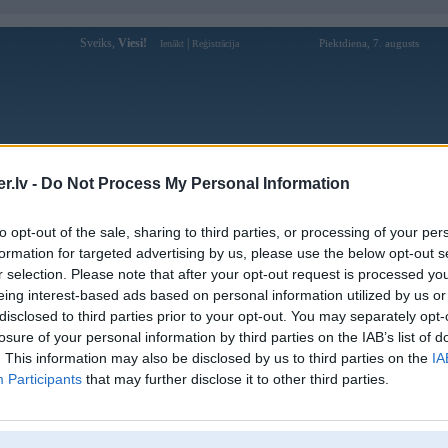
Sveiks,
Viesi!
|
Piektdiena, 7. augusts
Ienākt
Reģistrācija
Forums
Galerijas
Reģistrācija
Lietotāji
Meklētājs
.lv -
Do Not Process My Personal Information
Lietotāja b1te profils
to opt-out of the sale, sharing to third parties, or processing of your per
formation for targeted advertising by us, please use the below opt-out s
Pēdējo reizi manīts: 03. Aug 2026, 09:52
r selection. Please note that after your opt-out request is processed y
eing interest-based ads based on personal information utilized by us or
Lietotājvārds:
b1te
disclosed to third parties prior to your opt-out. You may separately opt-
Pilsēta:
Rīga
losure of your personal information by third parties on the IAB’s list of
Braucu ar:
das auto
. This information may also be disclosed by us to third parties on the
IA
Nodarbošanās:
aģents 0.7
Participants
that may further disclose it to other third parties.
Ziņojumi forumā:
2004
Pēdējie ziņojumi forumā
[
]