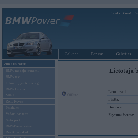
Sveiks,
Viesi!
Ie
Galvenā
Forums
Galerijas
Ziņas un raksti
Lietotāja 
BMW modeļu jaunumi
BMW testi
Tehnoloģijas & sasniegumi
BMW Latvijā
Lietotājvārds:
Offline
MINI
Pilsēta:
Rolls-Royce
Braucu ar:
Pasākumi
Vadāmības tests
Ziņojumi forumā:
Autosports
BMWPower aktuāli
Reklāmas raksti