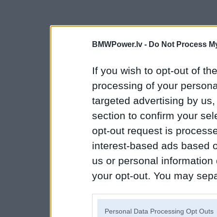
BMWPower.lv -
Do Not Process My
If you wish to opt-out of the
processing of your personal
targeted advertising by us
section to confirm your sel
opt-out request is proces
interest-based ads based o
us or personal information d
your opt-out. You may separ
disclosure of your personal
IAB’s list of downstream pa
Personal Data Processing Opt Outs