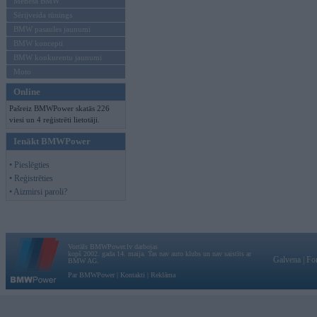
Mēneša BMW
Sērijveida tūnings
BMW pasaules jaunumi
BMW koncepti
BMW konkurentu jaunumi
Moto
Online
Pašreiz BMWPower skatās 226
viesi un 4 reģistrēti lietotāji.
Ienākt BMWPower
• Pieslēgties
• Reģistrēties
• Aizmirsi paroli?
Vortāls BMWPower.lv darbojas
kopš 2002. gada 14. maija. Tas nav auto klubs un nav saistīts ar
Galvena
|
Fo
BMW AG.
Par BMWPower
|
Kontakti
|
Reklāma