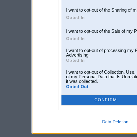
also be disclosed by us to 
I want to opt-out of the Sharing of 
Downstream Participants
th
Opted In
third parties.
I want to opt-out of the Sale of my 
Opted In
I want to opt-out of processing my 
Advertising.
Opted In
I want to opt-out of Collection, Use
of my Personal Data that Is Unrelat
it was collected.
Opted Out
CONFIRM
Data Deletion