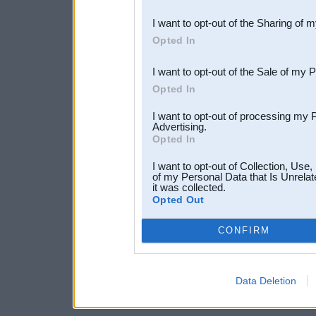
also be disclosed by us to 
I want to opt-out of the Sharing of 
Downstream Participants
th
Opted In
third parties.
I want to opt-out of the Sale of my 
Opted In
I want to opt-out of processing my 
Advertising.
Opted In
I want to opt-out of Collection, Use
of my Personal Data that Is Unrelat
it was collected.
Opted Out
CONFIRM
Data Deletion