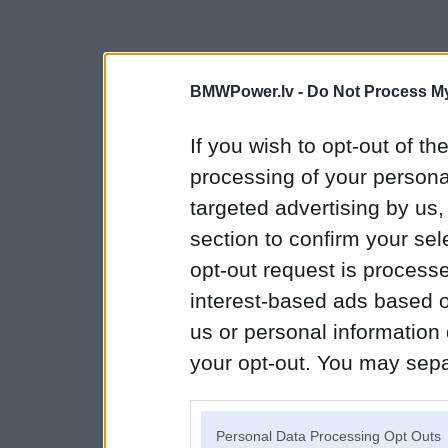
BMWPower.lv -
Do Not Process My
If you wish to opt-out of the
processing of your personal
targeted advertising by us
section to confirm your sel
opt-out request is proces
interest-based ads based o
us or personal information d
your opt-out. You may separ
disclosure of your personal
IAB’s list of downstream pa
Personal Data Processing Opt Outs