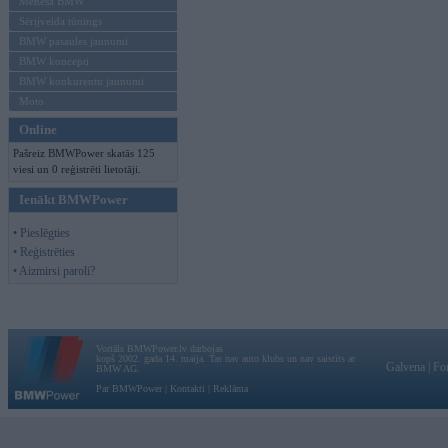
Mēneša BMW
Sērijveida tūnings
BMW pasaules jaunumi
BMW koncepti
BMW konkurentu jaunumi
Moto
Online
Pašreiz BMWPower skatās 125
viesi un 0 reģistrēti lietotāji.
Ienākt BMWPower
• Pieslēgties
• Reģistrēties
• Aizmirsi paroli?
Vortāls BMWPower.lv darbojas
kopš 2002. gada 14. maija. Tas nav auto klubs un nav saistīts ar
Galvena
|
Fo
BMW AG.
Par BMWPower
|
Kontakti
|
Reklāma