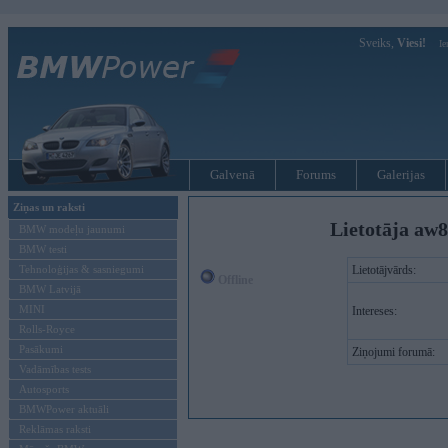
Sveiks,
Viesi!
Ie
Galvenā
Forums
Galerijas
Ziņas un raksti
Lietotāja aw
BMW modeļu jaunumi
BMW testi
Tehnoloģijas & sasniegumi
Lietotājvārds:
Offline
BMW Latvijā
MINI
Intereses:
Rolls-Royce
Pasākumi
Ziņojumi forumā:
Vadāmības tests
Autosports
BMWPower aktuāli
Reklāmas raksti