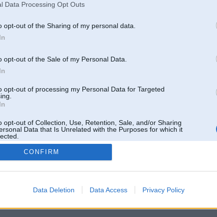
l Data Processing Opt Outs
o opt-out of the Sharing of my personal data.
In
o opt-out of the Sale of my Personal Data.
In
to opt-out of processing my Personal Data for Targeted
ing.
In
o opt-out of Collection, Use, Retention, Sale, and/or Sharing
ersonal Data that Is Unrelated with the Purposes for which it
lected.
Out
CONFIRM
 un nav saistīts ar
Galvena
|
Forums
|
Galerijas
|
Reģistrācija
|
Lietotaāji
|
Meklētājs
|
Reklā
Data Deletion
Data Access
Privacy Policy