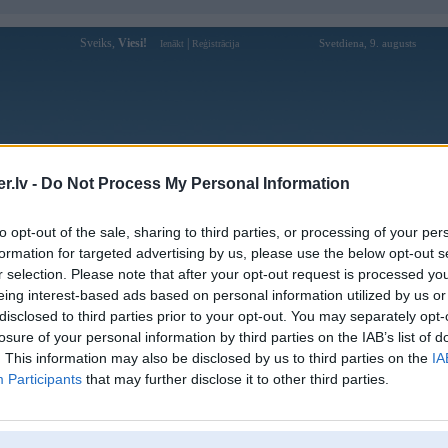
Sveiks,
Viesi!
|
Svetdiena, 9. augusts
Ienākt
Reģistrācija
Forums
Galerijas
Reģistrācija
Lietotāji
Meklētājs
.lv -
Do Not Process My Personal Information
Lietotāja avcilarspa profils
to opt-out of the sale, sharing to third parties, or processing of your per
formation for targeted advertising by us, please use the below opt-out s
Lietotājvārds:
avcilarspa
r selection. Please note that after your opt-out request is processed y
eing interest-based ads based on personal information utilized by us or
Ziņojumi forumā:
0
disclosed to third parties prior to your opt-out. You may separately opt-
Pēdējie ziņojumi forumā
[
]
losure of your personal information by third parties on the IAB’s list of
. This information may also be disclosed by us to third parties on the
IA
Participants
that may further disclose it to other third parties.