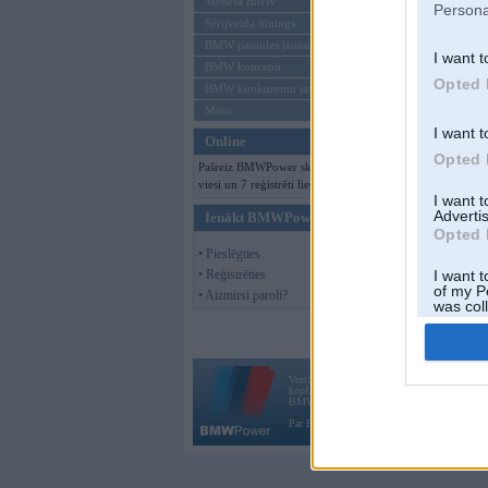
Mēneša BMW
Persona
Sērijveida tūnings
BMW pasaules jaunumi
I want t
BMW koncepti
Opted 
BMW konkurentu jaunumi
Moto
I want t
Online
Opted 
Pašreiz BMWPower skatās 136
viesi un 7 reģistrēti lietotāji.
I want 
Advertis
Ienākt BMWPower
Opted 
• Pieslēgties
• Reģistrēties
I want t
of my P
• Aizmirsi paroli?
was col
Opted 
Vortāls BMWPower.lv darbojas
kopš 2002. gada 14. maija. Tas nav auto klubs
BMW AG.
Par BMWPower
|
Kontakti
|
Reklāma