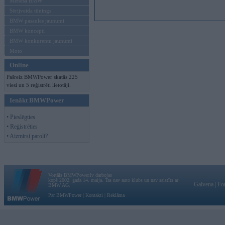
Mēneša BMW
Sērijveida tūnings
BMW pasaules jaunumi
BMW koncepti
BMW konkurentu jaunumi
Moto
Online
Pašreiz BMWPower skatās 225
viesi un 5 reģistrēti lietotāji.
Ienākt BMWPower
• Pieslēgties
• Reģistrēties
• Aizmirsi paroli?
Vortāls BMWPower.lv darbojas
kopš 2002. gada 14. maija. Tas nav auto klubs un nav saistīts ar
Galvena
|
Fo
BMW AG.
Par BMWPower
|
Kontakti
|
Reklāma