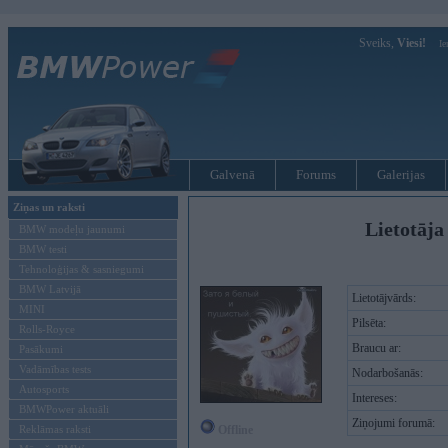
Sveiks,
Viesi!
Ie
Galvenā
Forums
Galerijas
Ziņas un raksti
Lietotāja
BMW modeļu jaunumi
BMW testi
Tehnoloģijas & sasniegumi
BMW Latvijā
Lietotājvārds:
MINI
Pilsēta:
Rolls-Royce
Braucu ar:
Pasākumi
Vadāmības tests
Nodarbošanās:
Autosports
Intereses:
BMWPower aktuāli
Ziņojumi forumā:
Reklāmas raksti
Offline