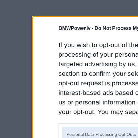
BMWPower.lv -
Do Not Process My
If you wish to opt-out of the
processing of your personal
targeted advertising by us
section to confirm your sel
opt-out request is proces
interest-based ads based o
us or personal information d
your opt-out. You may separ
disclosure of your personal
IAB’s list of downstream pa
Personal Data Processing Opt Outs