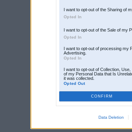
also be disclosed by us to 
I want to opt-out of the Sharing of 
Downstream Participants
th
Opted In
third parties.
I want to opt-out of the Sale of my 
Opted In
I want to opt-out of processing my 
Advertising.
Opted In
I want to opt-out of Collection, Use
of my Personal Data that Is Unrelat
it was collected.
Opted Out
CONFIRM
Data Deletion