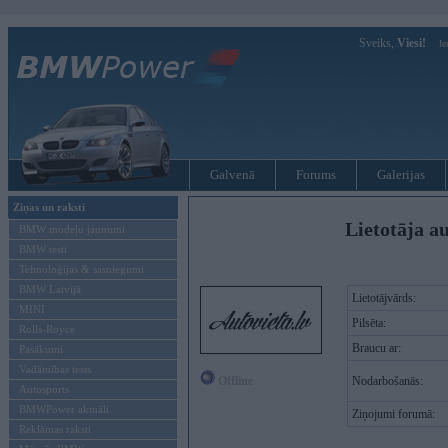
Sveiks,
Viesi!
Ie
Galvenā
Forums
Galerijas
Ziņas un raksti
Lietotāja au
BMW modeļu jaunumi
BMW testi
Tehnoloģijas & sasniegumi
BMW Latvijā
Lietotājvārds:
MINI
Pilsēta:
Rolls-Royce
Braucu ar:
Pasākumi
Vadāmības tests
Offline
Nodarbošanās:
Autosports
BMWPower aktuāli
Ziņojumi forumā:
Reklāmas raksti