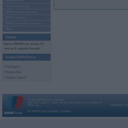
Mēneša BMW
Sērijveida tūnings
BMW pasaules jaunumi
BMW koncepti
BMW konkurentu jaunumi
Moto
Online
Pašreiz BMWPower skatās 225
viesi un 6 reģistrēti lietotāji.
Ienākt BMWPower
• Pieslēgties
• Reģistrēties
• Aizmirsi paroli?
Vortāls BMWPower.lv darbojas
kopš 2002. gada 14. maija. Tas nav auto klubs un nav saistīts ar
Galvena
|
Fo
BMW AG.
Par BMWPower
|
Kontakti
|
Reklāma