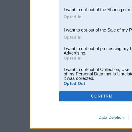
also be disclosed by us to 
I want to opt-out of the Sharing of 
Downstream Participants
th
Opted In
third parties.
I want to opt-out of the Sale of my 
Opted In
I want to opt-out of processing my 
Advertising.
Opted In
I want to opt-out of Collection, Use
of my Personal Data that Is Unrelat
it was collected.
Opted Out
CONFIRM
Data Deletion