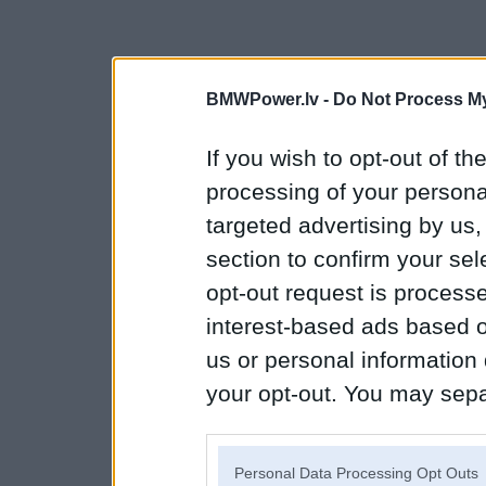
BMWPower.lv -
Do Not Process My
If you wish to opt-out of the
processing of your personal
targeted advertising by us
section to confirm your sel
opt-out request is proces
interest-based ads based o
us or personal information d
your opt-out. You may separ
disclosure of your personal
IAB’s list of downstream pa
Personal Data Processing Opt Outs