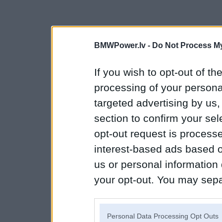
BMWPower.lv -
Do Not Process My
If you wish to opt-out of the
processing of your personal
targeted advertising by us
section to confirm your sel
opt-out request is proces
interest-based ads based o
us or personal information d
your opt-out. You may separ
disclosure of your personal
IAB’s list of downstream pa
Personal Data Processing Opt Outs