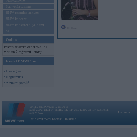
Mēneša BMW
Sērijveida tūnings
BMW pasaules jaunumi
BMW koncepti
BMW konkurentu jaunumi
Offline
Moto
Online
Pašreiz BMWPower skatās 151
viesi un 2 reģistrēti lietotāji.
Ienākt BMWPower
• Pieslēgties
• Reģistrēties
• Aizmirsi paroli?
Vortāls BMWPower.lv darbojas
kopš 2002. gada 14. maija. Tas nav auto klubs un nav saistīts ar
Galvena
|
Fo
BMW AG.
Par BMWPower
|
Kontakti
|
Reklāma