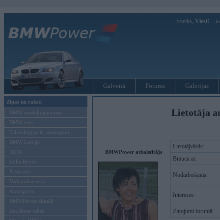
Sveiks,
Viesi!
Ie
Galvenā
Forums
Galerijas
Ziņas un raksti
Lietotāja a
BMW modeļu jaunumi
BMW testi
Tehnoloģijas & sasniegumi
BMW Latvijā
Lietotājvārds:
MINI
BMWPower atbalstītājs
Braucu ar:
Rolls-Royce
Pasākumi
Nodarbošanās:
Vadāmības tests
Autosports
Intereses:
BMWPower aktuāli
Reklāmas raksti
Ziņojumi forumā: