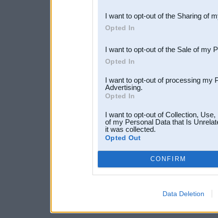
also be disclosed by us to 
I want to opt-out of the Sharing of 
Downstream Participants
th
Opted In
third parties.
I want to opt-out of the Sale of my 
Opted In
I want to opt-out of processing my 
Advertising.
Opted In
I want to opt-out of Collection, Use
of my Personal Data that Is Unrelat
it was collected.
Opted Out
CONFIRM
Data Deletion