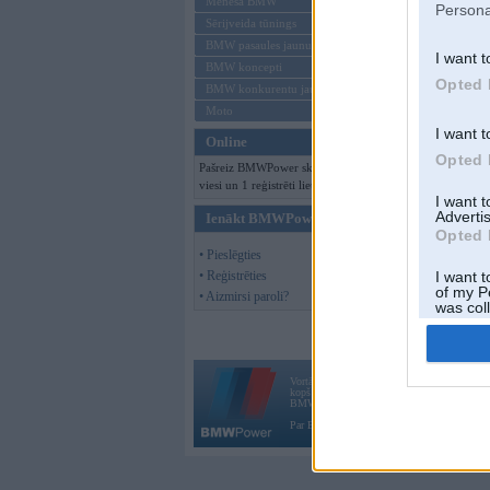
Mēneša BMW
Persona
Sērijveida tūnings
BMW pasaules jaunumi
I want t
BMW koncepti
Opted 
BMW konkurentu jaunumi
Moto
I want t
Online
Opted 
Pašreiz BMWPower skatās 310
viesi un 1 reģistrēti lietotāji.
I want 
Advertis
Ienākt BMWPower
Opted 
• Pieslēgties
• Reģistrēties
I want t
of my P
• Aizmirsi paroli?
was col
Opted 
Vortāls BMWPower.lv darbojas
kopš 2002. gada 14. maija. Tas nav auto klubs
BMW AG.
Par BMWPower
|
Kontakti
|
Reklāma