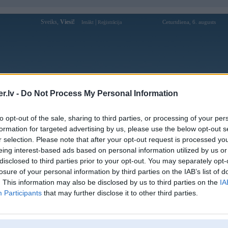
Sveiks,
Viesi!
|
Ceturtdiena, 6. augusts
Ienākt
Reģistrācija
Forums
Galerijas
Reģistrācija
Lietotāji
Meklētājs
.lv -
Do Not Process My Personal Information
Lietotāja audreymai profils
to opt-out of the sale, sharing to third parties, or processing of your per
formation for targeted advertising by us, please use the below opt-out s
Lietotājvārds:
audreymai
r selection. Please note that after your opt-out request is processed y
eing interest-based ads based on personal information utilized by us or
Nodarbošanās:
Audrey Mai
disclosed to third parties prior to your opt-out. You may separately opt-
Ziņojumi forumā:
0
losure of your personal information by third parties on the IAB’s list of
Pēdējie ziņojumi forumā
[
]
. This information may also be disclosed by us to third parties on the
IA
Participants
that may further disclose it to other third parties.