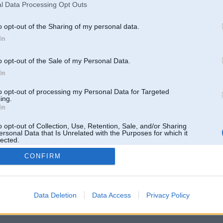
l Data Processing Opt Outs
o opt-out of the Sharing of my personal data.
In
o opt-out of the Sale of my Personal Data.
In
to opt-out of processing my Personal Data for Targeted
ing.
In
o opt-out of Collection, Use, Retention, Sale, and/or Sharing
ersonal Data that Is Unrelated with the Purposes for which it
lected.
Out
CONFIRM
 un nav saistīts ar
Galvena
|
Forums
|
Galerijas
|
Reģistrācija
|
Lietotaāji
|
Meklētājs
|
Reklā
Data Deletion
Data Access
Privacy Policy