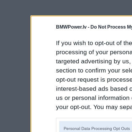
BMWPower.lv -
Do Not Process My
If you wish to opt-out of the
processing of your personal
targeted advertising by us
section to confirm your sel
opt-out request is proces
interest-based ads based o
us or personal information d
your opt-out. You may separ
disclosure of your personal
IAB’s list of downstream pa
Personal Data Processing Opt Outs