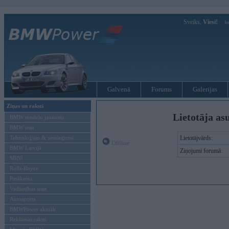
Sveiks,
Viesi!
Ie
Galvenā
Forums
Galerijas
Ziņas un raksti
Lietotāja as
BMW modeļu jaunumi
BMW testi
Tehnoloģijas & sasniegumi
Lietotājvārds:
Offline
BMW Latvijā
Ziņojumi forumā:
MINI
Rolls-Royce
Pasākumi
Vadāmības tests
Autosports
BMWPower aktuāli
Reklāmas raksti