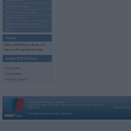
Mēneša BMW
Sērijveida tūnings
BMW pasaules jaunumi
BMW koncepti
BMW konkurentu jaunumi
Moto
Online
Pašreiz BMWPower skatās 119
viesi un 10 reģistrēti lietotāji.
Ienākt BMWPower
• Pieslēgties
• Reģistrēties
• Aizmirsi paroli?
Vortāls BMWPower.lv darbojas
kopš 2002. gada 14. maija. Tas nav auto klubs un nav saistīts ar
Galvena
|
Fo
BMW AG.
Par BMWPower
|
Kontakti
|
Reklāma