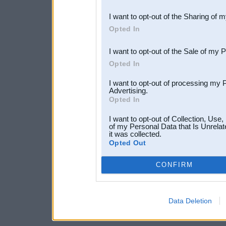
also be disclosed by us to 
I want to opt-out of the Sharing of 
Downstream Participants
th
Opted In
third parties.
I want to opt-out of the Sale of my 
Opted In
I want to opt-out of processing my 
Advertising.
Opted In
I want to opt-out of Collection, Use
of my Personal Data that Is Unrelat
it was collected.
Opted Out
CONFIRM
Data Deletion