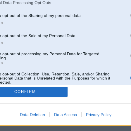
l Data Processing Opt Outs
o opt-out of the Sharing of my personal data.
In
o opt-out of the Sale of my Personal Data.
In
to opt-out of processing my Personal Data for Targeted
ing.
In
o opt-out of Collection, Use, Retention, Sale, and/or Sharing
ersonal Data that Is Unrelated with the Purposes for which it
lected.
Out
CONFIRM
 un nav saistīts ar
Galvena
|
Forums
|
Galerijas
|
Reģistrācija
|
Lietotaāji
|
Meklētājs
|
Reklā
Data Deletion
Data Access
Privacy Policy