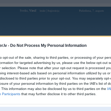
Sveiks,
Viesi!
|
Piektdiena, 7. augusts
Ienākt
Reģistrācija
Forums
Galerijas
Reģistrācija
Lietotāji
Meklētājs
.lv -
Do Not Process My Personal Information
Lietotāja asia99vipcom profils
to opt-out of the sale, sharing to third parties, or processing of your per
formation for targeted advertising by us, please use the below opt-out s
Lietotājvārds:
asia99vipcom
r selection. Please note that after your opt-out request is processed y
eing interest-based ads based on personal information utilized by us or
Ziņojumi forumā:
0
disclosed to third parties prior to your opt-out. You may separately opt-
Pēdējie ziņojumi forumā
[
]
losure of your personal information by third parties on the IAB’s list of
. This information may also be disclosed by us to third parties on the
IA
Participants
that may further disclose it to other third parties.