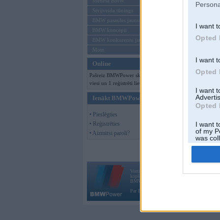
Mēneša BMW
Persona
Sērijveida tūnings
BMW pasaules jaunumi
I want t
BMW koncepti
Opted 
BMW konkurentu jaunumi
Moto
I want t
Online
Opted 
Pašreiz BMWPower skatās 104
viesi un 1 reģistrēti lietotāji.
I want 
Advertis
Ienākt BMWPower
Opted 
• Pieslēgties
• Reģistrēties
I want t
of my P
• Aizmirsi paroli?
was col
Opted 
Vortāls BMWPower.lv darbojas
kopš 2002. gada 14. maija. Tas nav auto klubs
BMW AG.
Par BMWPower
|
Kontakti
|
Reklāma