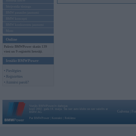
Mēneša BMW
Sērijveida tūnings
BMW pasaules jaunumi
BMW koncepti
BMW konkurentu jaunumi
Moto
Online
Pašreiz BMWPower skatās 139
viesi un 9 reģistrēti lietotāji.
Ienākt BMWPower
• Pieslēgties
• Reģistrēties
• Aizmirsi paroli?
Vortāls BMWPower.lv darbojas
kopš 2002. gada 14. maija. Tas nav auto klubs un nav saistīts ar
Galvena
|
Fo
BMW AG.
Par BMWPower
|
Kontakti
|
Reklāma