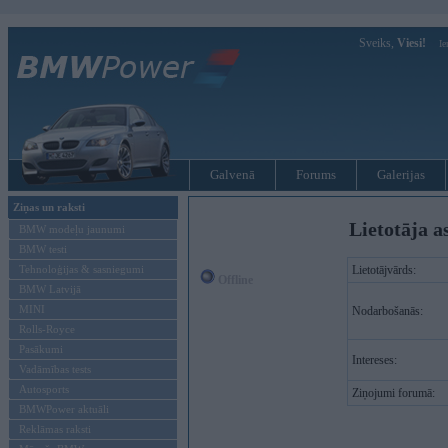
Sveiks,
Viesi!
Ie
Galvenā
Forums
Galerijas
Ziņas un raksti
Lietotāja a
BMW modeļu jaunumi
BMW testi
Tehnoloģijas & sasniegumi
Lietotājvārds:
Offline
BMW Latvijā
MINI
Nodarbošanās:
Rolls-Royce
Pasākumi
Intereses:
Vadāmības tests
Autosports
Ziņojumi forumā:
BMWPower aktuāli
Reklāmas raksti