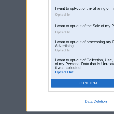
also be disclosed by us to 
I want to opt-out of the Sharing of 
Downstream Participants
th
Opted In
third parties.
I want to opt-out of the Sale of my 
Opted In
I want to opt-out of processing my 
Advertising.
Opted In
I want to opt-out of Collection, Use
of my Personal Data that Is Unrelat
it was collected.
Opted Out
CONFIRM
Data Deletion