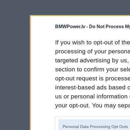
BMWPower.lv -
Do Not Process My
If you wish to opt-out of the
processing of your personal
targeted advertising by us
section to confirm your sel
opt-out request is proces
interest-based ads based o
us or personal information d
your opt-out. You may separ
disclosure of your personal
IAB’s list of downstream pa
Personal Data Processing Opt Outs