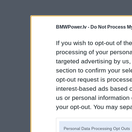
BMWPower.lv -
Do Not Process My
If you wish to opt-out of the
processing of your personal
targeted advertising by us
section to confirm your sel
opt-out request is proces
interest-based ads based o
us or personal information d
your opt-out. You may separ
disclosure of your personal
IAB’s list of downstream pa
Personal Data Processing Opt Outs