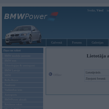
Sveiks,
Viesi!
Ie
Galvenā
Forums
Galerijas
Ziņas un raksti
Lietotāja 
BMW modeļu jaunumi
BMW testi
Tehnoloģijas & sasniegumi
BMW Latvijā
Lietotājvārds:
Offline
MINI
Ziņojumi forumā:
Rolls-Royce
Pasākumi
Vadāmības tests
Autosports
BMWPower aktuāli
Reklāmas raksti