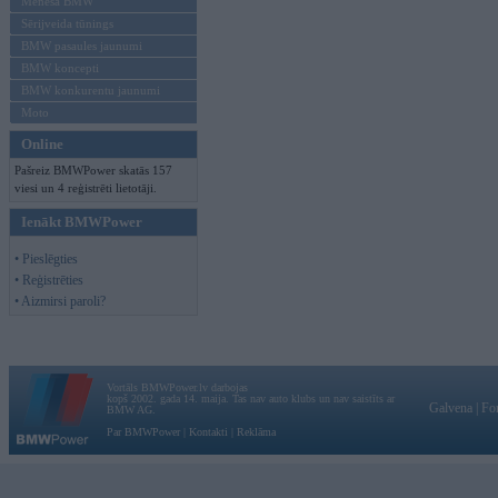
Mēneša BMW
Sērijveida tūnings
BMW pasaules jaunumi
BMW koncepti
BMW konkurentu jaunumi
Moto
Online
Pašreiz BMWPower skatās 157
viesi un 4 reģistrēti lietotāji.
Ienākt BMWPower
• Pieslēgties
• Reģistrēties
• Aizmirsi paroli?
Vortāls BMWPower.lv darbojas
kopš 2002. gada 14. maija. Tas nav auto klubs un nav saistīts ar
Galvena
|
Fo
BMW AG.
Par BMWPower
|
Kontakti
|
Reklāma