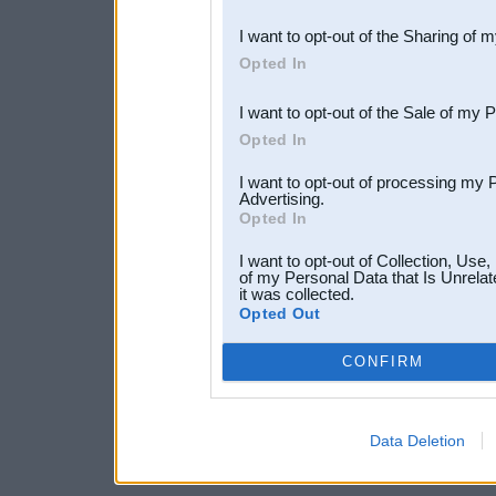
also be disclosed by us to 
I want to opt-out of the Sharing of 
Downstream Participants
th
Opted In
third parties.
I want to opt-out of the Sale of my 
Opted In
I want to opt-out of processing my 
Advertising.
Opted In
I want to opt-out of Collection, Use
of my Personal Data that Is Unrelat
it was collected.
Opted Out
CONFIRM
Data Deletion