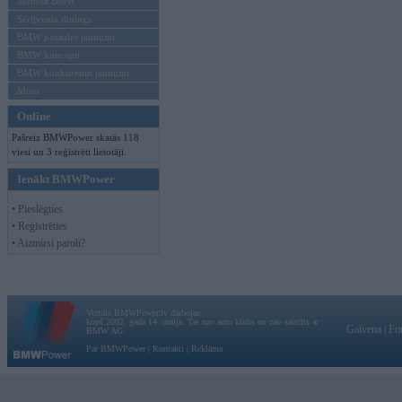
Mēneša BMW
Sērijveida tūnings
BMW pasaules jaunumi
BMW koncepti
BMW konkurentu jaunumi
Moto
Online
Pašreiz BMWPower skatās 118
viesi un 3 reģistrēti lietotāji.
Ienākt BMWPower
• Pieslēgties
• Reģistrēties
• Aizmirsi paroli?
Vortāls BMWPower.lv darbojas
kopš 2002. gada 14. maija. Tas nav auto klubs un nav saistīts ar
Galvena
|
Fo
BMW AG.
Par BMWPower
|
Kontakti
|
Reklāma