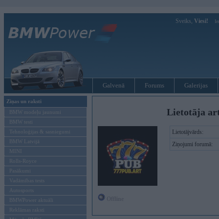
Sveiks,
Viesi!
Ie
Galvenā
Forums
Galerijas
Ziņas un raksti
Lietotāja ar
BMW modeļu jaunumi
BMW testi
Tehnoloģijas & sasniegumi
Lietotājvārds:
BMW Latvijā
Ziņojumi forumā:
MINI
Rolls-Royce
Pasākumi
Vadāmības tests
Autosports
Offline
BMWPower aktuāli
Reklāmas raksti