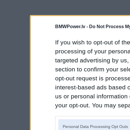
BMWPower.lv -
Do Not Process My
If you wish to opt-out of the
processing of your personal
targeted advertising by us
section to confirm your sel
opt-out request is proces
interest-based ads based o
us or personal information d
your opt-out. You may separ
disclosure of your personal
IAB’s list of downstream pa
Personal Data Processing Opt Outs