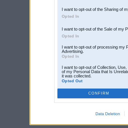
also be disclosed by us to 
I want to opt-out of the Sharing of 
Downstream Participants
th
Opted In
third parties.
I want to opt-out of the Sale of my 
Opted In
I want to opt-out of processing my 
Advertising.
Opted In
I want to opt-out of Collection, Use
of my Personal Data that Is Unrelat
it was collected.
Opted Out
CONFIRM
Data Deletion