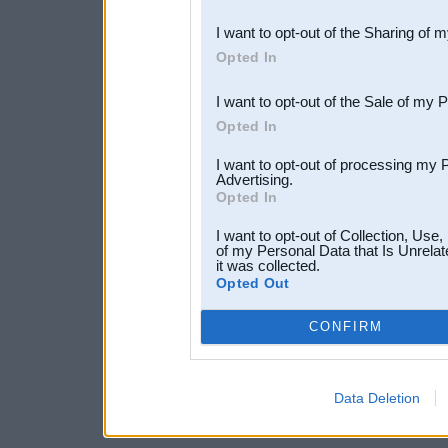
also be disclosed by us to 
I want to opt-out of the Sharing of 
Downstream Participants
th
Opted In
third parties.
I want to opt-out of the Sale of my 
Opted In
I want to opt-out of processing my 
Advertising.
Opted In
I want to opt-out of Collection, Use
of my Personal Data that Is Unrelat
it was collected.
Opted Out
CONFIRM
Data Deletion