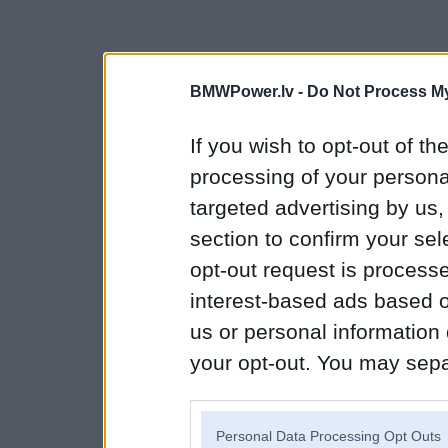
BMWPower.lv -
Do Not Process My
If you wish to opt-out of the
processing of your personal
targeted advertising by us
section to confirm your sel
opt-out request is proces
interest-based ads based o
us or personal information d
your opt-out. You may separ
disclosure of your personal
IAB’s list of downstream pa
Personal Data Processing Opt Outs