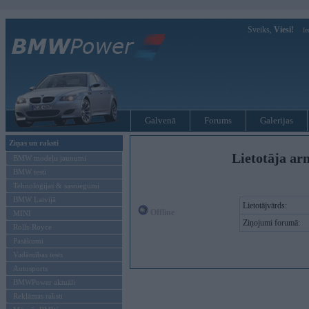
Sveiks,
Viesi!
Ie
Galvenā
Forums
Galerijas
Ziņas un raksti
Lietotāja ar
BMW modeļu jaunumi
BMW testi
Tehnoloģijas & sasniegumi
BMW Latvijā
Lietotājvārds:
Offline
MINI
Ziņojumi forumā:
Rolls-Royce
Pasākumi
Vadāmības tests
Autosports
BMWPower aktuāli
Reklāmas raksti