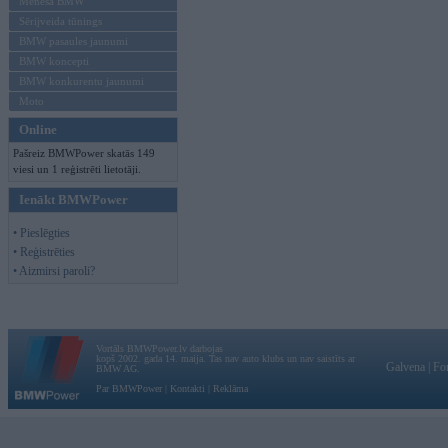
Mēneša BMW
Sērijveida tūnings
BMW pasaules jaunumi
BMW koncepti
BMW konkurentu jaunumi
Moto
Online
Pašreiz BMWPower skatās 149
viesi un 1 reģistrēti lietotāji.
Ienākt BMWPower
• Pieslēgties
• Reģistrēties
• Aizmirsi paroli?
Vortāls BMWPower.lv darbojas
kopš 2002. gada 14. maija. Tas nav auto klubs un nav saistīts ar
Galvena
|
Fo
BMW AG.
Par BMWPower
|
Kontakti
|
Reklāma