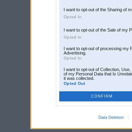
also be disclosed by us to 
I want to opt-out of the Sharing of 
Downstream Participants
th
Opted In
third parties.
I want to opt-out of the Sale of my 
Opted In
I want to opt-out of processing my 
Advertising.
Opted In
I want to opt-out of Collection, Use
of my Personal Data that Is Unrelat
it was collected.
Opted Out
CONFIRM
Data Deletion