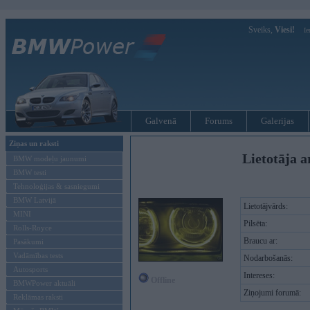
Sveiks,
Viesi!
Ie
Galvenā
Forums
Galerijas
Ziņas un raksti
Lietotāja a
BMW modeļu jaunumi
BMW testi
Tehnoloģijas & sasniegumi
BMW Latvijā
Lietotājvārds:
MINI
Pilsēta:
Rolls-Royce
Braucu ar:
Pasākumi
Vadāmības tests
Nodarbošanās:
Autosports
Intereses:
Offline
BMWPower aktuāli
Ziņojumi forumā:
Reklāmas raksti