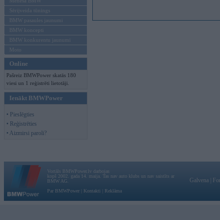
Mēneša BMW
Sērijveida tūnings
BMW pasaules jaunumi
BMW koncepti
BMW konkurentu jaunumi
Moto
Online
Pašreiz BMWPower skatās 180
viesi un 1 reģistrēti lietotāji.
Ienākt BMWPower
• Pieslēgties
• Reģistrēties
• Aizmirsi paroli?
Vortāls BMWPower.lv darbojas
kopš 2002. gada 14. maija. Tas nav auto klubs un nav saistīts ar
Galvena
|
Fo
BMW AG.
Par BMWPower
|
Kontakti
|
Reklāma