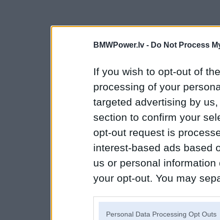
BMWPower.lv -
Do Not Process My
If you wish to opt-out of the
processing of your personal
targeted advertising by us
section to confirm your sel
opt-out request is proces
interest-based ads based o
us or personal information d
your opt-out. You may separ
disclosure of your personal
IAB’s list of downstream pa
Personal Data Processing Opt Outs