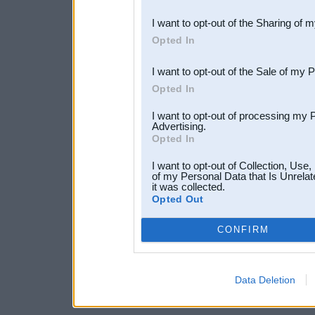
also be disclosed by us to 
I want to opt-out of the Sharing of 
Downstream Participants
th
Opted In
third parties.
I want to opt-out of the Sale of my 
Opted In
I want to opt-out of processing my 
Advertising.
Opted In
I want to opt-out of Collection, Use
of my Personal Data that Is Unrelat
it was collected.
Opted Out
CONFIRM
Data Deletion