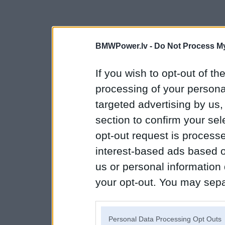
BMWPower.lv -
Do Not Process My
If you wish to opt-out of the
processing of your personal
targeted advertising by us
section to confirm your sel
opt-out request is proces
interest-based ads based o
us or personal information d
your opt-out. You may separ
disclosure of your personal
IAB’s list of downstream pa
Personal Data Processing Opt Outs