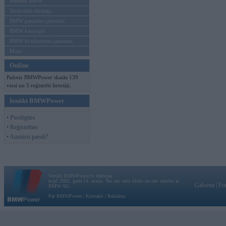
Mēneša BMW
Sērijveida tūnings
BMW pasaules jaunumi
BMW koncepti
BMW konkurentu jaunumi
Moto
Online
Pašreiz BMWPower skatās 139
viesi un 5 reģistrēti lietotāji.
Ienākt BMWPower
• Pieslēgties
• Reģistrēties
• Aizmirsi paroli?
Vortāls BMWPower.lv darbojas
kopš 2002. gada 14. maija. Tas nav auto klubs un nav saistīts ar
Galvena
|
Fo
BMW AG.
Par BMWPower
|
Kontakti
|
Reklāma