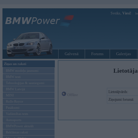
Sveiks,
Viesi!
Ie
Galvenā
Forums
Galerijas
Ziņas un raksti
Lietotāja
BMW modeļu jaunumi
BMW testi
Tehnoloģijas & sasniegumi
BMW Latvijā
Lietotājvārds:
Offline
MINI
Ziņojumi forumā:
Rolls-Royce
Pasākumi
Vadāmības tests
Autosports
BMWPower aktuāli
Reklāmas raksti