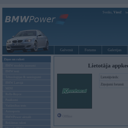
Sveiks,
Viesi!
Ie
Galvenā
Forums
Galerijas
Ziņas un raksti
Lietotāja appke
BMW modeļu jaunumi
BMW testi
Tehnoloģijas & sasniegumi
Lietotājvārds:
BMW Latvijā
Ziņojumi forumā:
MINI
Rolls-Royce
Pasākumi
Vadāmības tests
Autosports
Offline
BMWPower aktuāli
Reklāmas raksti