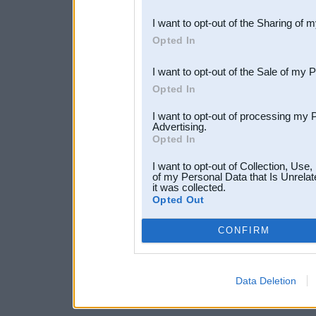
also be disclosed by us to 
I want to opt-out of the Sharing of 
Downstream Participants
th
Opted In
third parties.
I want to opt-out of the Sale of my 
Opted In
I want to opt-out of processing my 
Advertising.
Opted In
I want to opt-out of Collection, Use
of my Personal Data that Is Unrelat
it was collected.
Opted Out
CONFIRM
Data Deletion