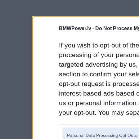
BMWPower.lv -
Do Not Process My
If you wish to opt-out of the
processing of your personal
targeted advertising by us
section to confirm your sel
opt-out request is proces
interest-based ads based o
us or personal information d
your opt-out. You may separ
disclosure of your personal
IAB’s list of downstream pa
Personal Data Processing Opt Outs