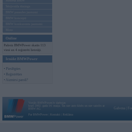
Mēneša BMW
Sērijveida tūnings
BMW pasaules jaunumi
BMW koncepti
BMW konkurentu jaunumi
Moto
Online
Pašreiz BMWPower skatās 113
viesi un 4 reģistrēti lietotāji.
Ienākt BMWPower
• Pieslēgties
• Reģistrēties
• Aizmirsi paroli?
Vortāls BMWPower.lv darbojas
kopš 2002. gada 14. maija. Tas nav auto klubs un nav saistīts ar
Galvena
|
Fo
BMW AG.
Par BMWPower
|
Kontakti
|
Reklāma