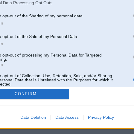
l Data Processing Opt Outs
o opt-out of the Sharing of my personal data.
In
o opt-out of the Sale of my Personal Data.
In
to opt-out of processing my Personal Data for Targeted
ing.
In
o opt-out of Collection, Use, Retention, Sale, and/or Sharing
ersonal Data that Is Unrelated with the Purposes for which it
lected.
Out
CONFIRM
 un nav saistīts ar
Galvena
|
Forums
|
Galerijas
|
Reģistrācija
|
Lietotaāji
|
Meklētājs
|
Reklā
Data Deletion
Data Access
Privacy Policy