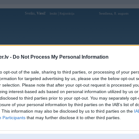
Sveiks,
Viesi!
|
Sestdiena, 8. augusts
Ienākt
Reģistrācija
Forums
Galerijas
Reģistrācija
Lietotāji
Meklētājs
.lv -
Do Not Process My Personal Information
Lietotāja apktrustcom profils
to opt-out of the sale, sharing to third parties, or processing of your per
formation for targeted advertising by us, please use the below opt-out s
Lietotājvārds:
apktrustcom
r selection. Please note that after your opt-out request is processed y
eing interest-based ads based on personal information utilized by us or
Nodarbošanās:
apk-trust
disclosed to third parties prior to your opt-out. You may separately opt-
Ziņojumi forumā:
0
losure of your personal information by third parties on the IAB’s list of
Pēdējie ziņojumi forumā
[
]
. This information may also be disclosed by us to third parties on the
IA
Participants
that may further disclose it to other third parties.