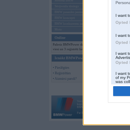
Mēneša BMW
Persona
Sērijveida tūnings
BMW pasaules jaunumi
I want t
BMW koncepti
Opted 
BMW konkurentu jaunumi
Moto
I want t
Online
Opted 
Pašreiz BMWPower skatās 132
viesi un 3 reģistrēti lietotāji.
I want 
Advertis
Ienākt BMWPower
Opted 
• Pieslēgties
• Reģistrēties
I want t
of my P
• Aizmirsi paroli?
was col
Opted 
Vortāls BMWPower.lv darbojas
kopš 2002. gada 14. maija. Tas nav auto klubs
BMW AG.
Par BMWPower
|
Kontakti
|
Reklāma