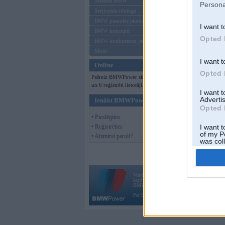
Mēneša BMW
Persona
Sērijveida tūnings
BMW pasaules jaunumi
I want t
BMW koncepti
Opted 
BMW konkurentu jaunumi
Moto
I want t
Online
Opted 
Pašreiz BMWPower skatās 98 viesi
un 6 reģistrēti lietotāji.
I want 
Advertis
Ienākt BMWPower
Opted 
• Pieslēgties
• Reģistrēties
I want t
of my P
• Aizmirsi paroli?
was col
Opted 
Vortāls BMWPower.lv darbojas
kopš 2002. gada 14. maija. Tas nav auto klubs
BMW AG.
Par BMWPower
|
Kontakti
|
Reklāma