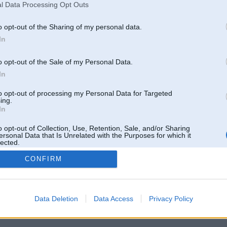
l Data Processing Opt Outs
o opt-out of the Sharing of my personal data.
In
o opt-out of the Sale of my Personal Data.
In
to opt-out of processing my Personal Data for Targeted
ing.
In
o opt-out of Collection, Use, Retention, Sale, and/or Sharing
ersonal Data that Is Unrelated with the Purposes for which it
lected.
Out
CONFIRM
 un nav saistīts ar
Galvena
|
Forums
|
Galerijas
|
Reģistrācija
|
Lietotaāji
|
Meklētājs
|
Reklā
Data Deletion
Data Access
Privacy Policy