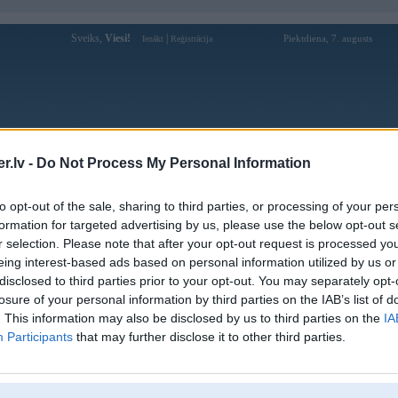
Sveiks,
Viesi!
|
Piektdiena, 7. augusts
Ienākt
Reģistrācija
Forums
Galerijas
Reģistrācija
Lietotāji
Meklētājs
.lv -
Do Not Process My Personal Information
Lietotāja apdrosinu profils
to opt-out of the sale, sharing to third parties, or processing of your per
formation for targeted advertising by us, please use the below opt-out s
Pēdējo reizi manīts: 15. Jun 2011, 09:41
r selection. Please note that after your opt-out request is processed y
eing interest-based ads based on personal information utilized by us or
Lietotājvārds:
apdrosinu
disclosed to third parties prior to your opt-out. You may separately opt-
Ziņojumi forumā:
4
losure of your personal information by third parties on the IAB’s list of
Pēdējie ziņojumi forumā
[
]
. This information may also be disclosed by us to third parties on the
IA
Participants
that may further disclose it to other third parties.