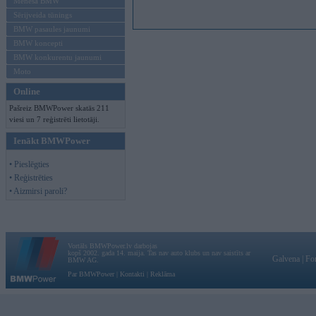
Mēneša BMW
Sērijveida tūnings
BMW pasaules jaunumi
BMW koncepti
BMW konkurentu jaunumi
Moto
Online
Pašreiz BMWPower skatās 211
viesi un 7 reģistrēti lietotāji.
Ienākt BMWPower
• Pieslēgties
• Reģistrēties
• Aizmirsi paroli?
Vortāls BMWPower.lv darbojas
kopš 2002. gada 14. maija. Tas nav auto klubs un nav saistīts ar
Galvena
|
Fo
BMW AG.
Par BMWPower
|
Kontakti
|
Reklāma