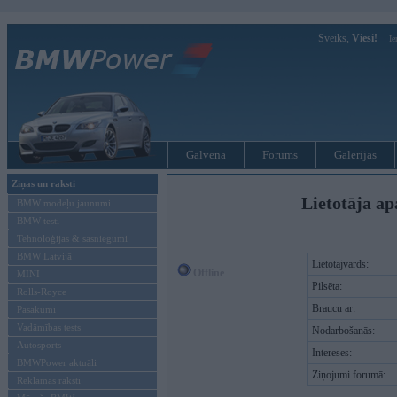
Sveiks,
Viesi!
Ie
Galvenā
Forums
Galerijas
Ziņas un raksti
Lietotāja ap
BMW modeļu jaunumi
BMW testi
Tehnoloģijas & sasniegumi
BMW Latvijā
Lietotājvārds:
Offline
MINI
Pilsēta:
Rolls-Royce
Braucu ar:
Pasākumi
Vadāmības tests
Nodarbošanās:
Autosports
Intereses:
BMWPower aktuāli
Ziņojumi forumā:
Reklāmas raksti