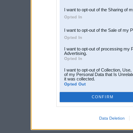
also be disclosed by us to 
I want to opt-out of the Sharing of 
Downstream Participants
th
Opted In
third parties.
I want to opt-out of the Sale of my 
Opted In
I want to opt-out of processing my 
Advertising.
Opted In
I want to opt-out of Collection, Use
of my Personal Data that Is Unrelat
it was collected.
Opted Out
CONFIRM
Data Deletion