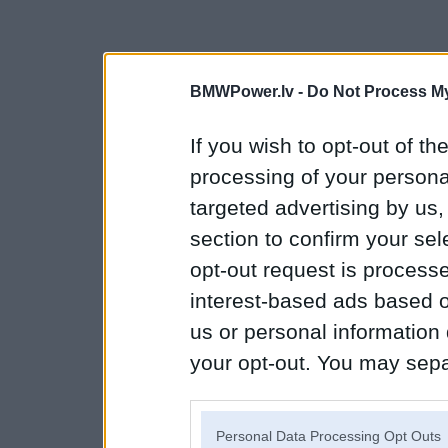
BMWPower.lv -
Do Not Process My
If you wish to opt-out of the
processing of your personal
targeted advertising by us
section to confirm your sel
opt-out request is proces
interest-based ads based o
us or personal information d
your opt-out. You may separ
disclosure of your personal
IAB’s list of downstream pa
Personal Data Processing Opt Outs