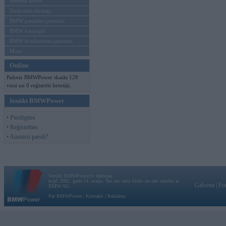
Mēneša BMW
Sērijveida tūnings
BMW pasaules jaunumi
BMW koncepti
BMW konkurentu jaunumi
Moto
Online
Pašreiz BMWPower skatās 128
viesi un 0 reģistrēti lietotāji.
Ienākt BMWPower
• Pieslēgties
• Reģistrēties
• Aizmirsi paroli?
Vortāls BMWPower.lv darbojas
kopš 2002. gada 14. maija. Tas nav auto klubs un nav saistīts ar
Galvena
|
Fo
BMW AG.
Par BMWPower
|
Kontakti
|
Reklāma