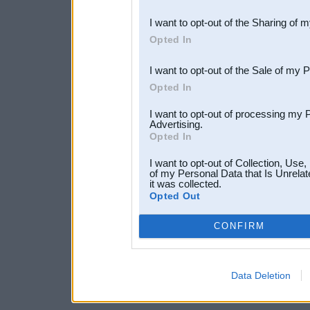
also be disclosed by us to 
I want to opt-out of the Sharing of 
Downstream Participants
th
Opted In
third parties.
I want to opt-out of the Sale of my 
Opted In
I want to opt-out of processing my 
Advertising.
Opted In
I want to opt-out of Collection, Use
of my Personal Data that Is Unrelat
it was collected.
Opted Out
CONFIRM
Data Deletion