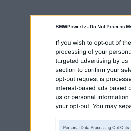
BMWPower.lv -
Do Not Process My
If you wish to opt-out of the
processing of your personal
targeted advertising by us
section to confirm your sel
opt-out request is proces
interest-based ads based o
us or personal information d
your opt-out. You may separ
disclosure of your personal
IAB’s list of downstream pa
Personal Data Processing Opt Outs