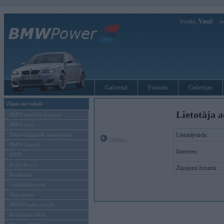
Sveiks,
Viesi!
Ie
Galvenā
Forums
Galerijas
Ziņas un raksti
Lietotāja a
BMW modeļu jaunumi
BMW testi
Tehnoloģijas & sasniegumi
Lietotājvārds:
Offline
BMW Latvijā
Intereses:
MINI
Rolls-Royce
Ziņojumi forumā:
Pasākumi
Vadāmības tests
Autosports
BMWPower aktuāli
Reklāmas raksti