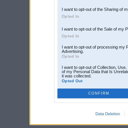
also be disclosed by us to 
I want to opt-out of the Sharing of 
Downstream Participants
th
Opted In
third parties.
I want to opt-out of the Sale of my 
Opted In
I want to opt-out of processing my 
Advertising.
Opted In
I want to opt-out of Collection, Use
of my Personal Data that Is Unrelat
it was collected.
Opted Out
CONFIRM
Data Deletion