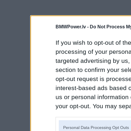
BMWPower.lv -
Do Not Process My
If you wish to opt-out of the
processing of your personal
targeted advertising by us
section to confirm your sel
opt-out request is proces
interest-based ads based o
us or personal information d
your opt-out. You may separ
disclosure of your personal
IAB’s list of downstream pa
Personal Data Processing Opt Outs