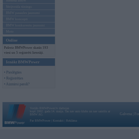
Mēneša BMW
Sērijveida tūnings
BMW pasaules jaunumi
BMW koncepti
BMW konkurentu jaunumi
Moto
Online
Pašreiz BMWPower skatās 193
viesi un 5 reģistrēti lietotāji.
Ienākt BMWPower
• Pieslēgties
• Reģistrēties
• Aizmirsi paroli?
Vortāls BMWPower.lv darbojas
kopš 2002. gada 14. maija. Tas nav auto klubs un nav saistīts ar
Galvena
|
Fo
BMW AG.
Par BMWPower
|
Kontakti
|
Reklāma