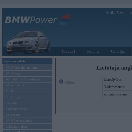
Sveiks,
Viesi!
Ie
Galvenā
Forums
Galerijas
Ziņas un raksti
Lietotāja ang
BMW modeļu jaunumi
BMW testi
Tehnoloģijas & sasniegumi
Lietotājvārds:
Offline
BMW Latvijā
Nodarbošanās:
MINI
Ziņojumi forumā:
Rolls-Royce
Pasākumi
Vadāmības tests
Autosports
BMWPower aktuāli
Reklāmas raksti