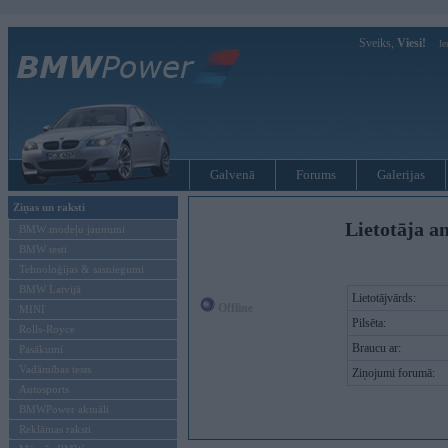
Sveiks,
Viesi!
Ie
Galvenā
Forums
Galerijas
Ziņas un raksti
Lietotāja a
BMW modeļu jaunumi
BMW testi
Tehnoloģijas & sasniegumi
BMW Latvijā
Lietotājvārds:
Offline
MINI
Pilsēta:
Rolls-Royce
Braucu ar:
Pasākumi
Vadāmības tests
Ziņojumi forumā:
Autosports
BMWPower aktuāli
Reklāmas raksti