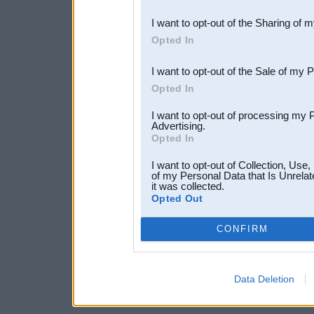
also be disclosed by us to 
I want to opt-out of the Sharing of 
Downstream Participants
th
Opted In
third parties.
I want to opt-out of the Sale of my 
Opted In
I want to opt-out of processing my 
Advertising.
Opted In
I want to opt-out of Collection, Use
of my Personal Data that Is Unrelat
it was collected.
Opted Out
CONFIRM
Data Deletion