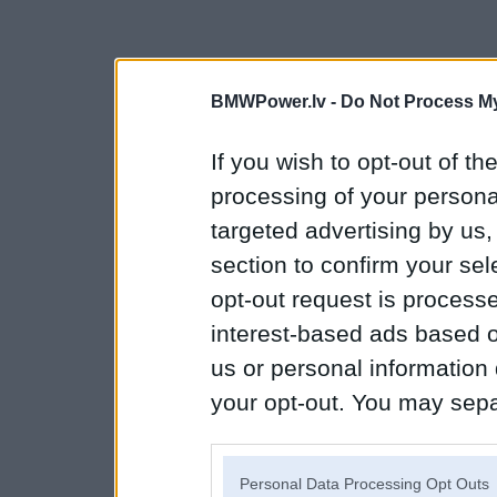
BMWPower.lv -
Do Not Process My
If you wish to opt-out of the
processing of your personal
targeted advertising by us
section to confirm your sel
opt-out request is proces
interest-based ads based o
us or personal information d
your opt-out. You may separ
disclosure of your personal
IAB’s list of downstream pa
Personal Data Processing Opt Outs