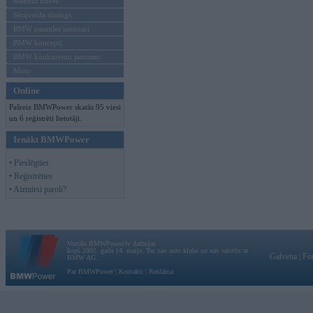
Mēneša BMW
Sērijveida tūnings
BMW pasaules jaunumi
BMW koncepti
BMW konkurentu jaunumi
Moto
Online
Pašreiz BMWPower skatās 95 viesi
un 6 reģistrēti lietotāji.
Ienākt BMWPower
• Pieslēgties
• Reģistrēties
• Aizmirsi paroli?
Vortāls BMWPower.lv darbojas
kopš 2002. gada 14. maija. Tas nav auto klubs un nav saistīts ar
Galvena
|
Fo
BMW AG.
Par BMWPower
|
Kontakti
|
Reklāma