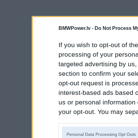
BMWPower.lv -
Do Not Process My
If you wish to opt-out of the
processing of your personal
targeted advertising by us
section to confirm your sel
opt-out request is proces
interest-based ads based o
us or personal information d
your opt-out. You may separ
disclosure of your personal
IAB’s list of downstream pa
Personal Data Processing Opt Outs