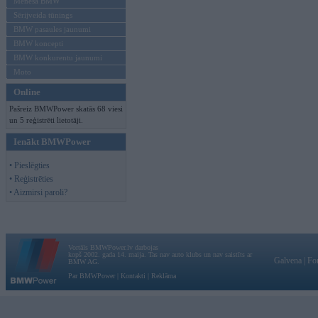
Mēneša BMW
Sērijveida tūnings
BMW pasaules jaunumi
BMW koncepti
BMW konkurentu jaunumi
Moto
Online
Pašreiz BMWPower skatās 68 viesi
un 5 reģistrēti lietotāji.
Ienākt BMWPower
• Pieslēgties
• Reģistrēties
• Aizmirsi paroli?
Vortāls BMWPower.lv darbojas
kopš 2002. gada 14. maija. Tas nav auto klubs un nav saistīts ar
Galvena
|
Fo
BMW AG.
Par BMWPower
|
Kontakti
|
Reklāma