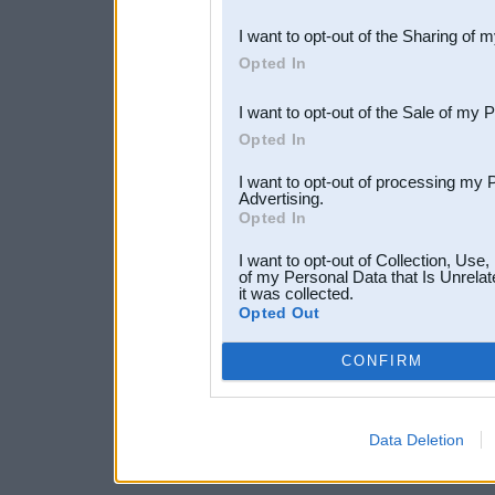
also be disclosed by us to 
I want to opt-out of the Sharing of 
Downstream Participants
th
Opted In
third parties.
I want to opt-out of the Sale of my 
Opted In
I want to opt-out of processing my 
Advertising.
Opted In
I want to opt-out of Collection, Use
of my Personal Data that Is Unrelat
it was collected.
Opted Out
CONFIRM
Data Deletion