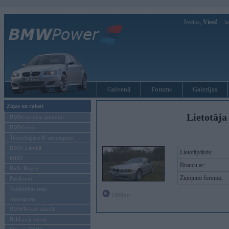
Sveiks,
Viesi!
Ie
Galvenā
Forums
Galerijas
Ziņas un raksti
Lietotāja
BMW modeļu jaunumi
BMW testi
Tehnoloģijas & sasniegumi
BMW Latvijā
Lietotājvārds:
MINI
Braucu ar:
Rolls-Royce
Ziņojumi forumā:
Pasākumi
Vadāmības tests
Offline
Autosports
BMWPower aktuāli
Reklāmas raksti