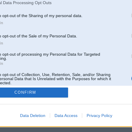
l Data Processing Opt Outs
o opt-out of the Sharing of my personal data.
In
o opt-out of the Sale of my Personal Data.
In
to opt-out of processing my Personal Data for Targeted
ing.
In
o opt-out of Collection, Use, Retention, Sale, and/or Sharing
ersonal Data that Is Unrelated with the Purposes for which it
lected.
Out
CONFIRM
 un nav saistīts ar
Galvena
|
Forums
|
Galerijas
|
Reģistrācija
|
Lietotaāji
|
Meklētājs
|
Reklā
Data Deletion
Data Access
Privacy Policy