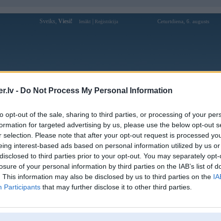
Sveiks,
Viesi!
|
Ceturtdiena, 6. augusts
Ienākt
Reģistrācija
Forums
Galerijas
Reģistrācija
Lietotāji
Meklētājs
.lv -
Do Not Process My Personal Information
Lietotāja andritis74 profils
to opt-out of the sale, sharing to third parties, or processing of your per
formation for targeted advertising by us, please use the below opt-out s
Pēdējo reizi manīts: 09. Feb 2013, 21:49
r selection. Please note that after your opt-out request is processed y
eing interest-based ads based on personal information utilized by us or
Lietotājvārds:
andritis74
disclosed to third parties prior to your opt-out. You may separately opt-
Ziņojumi forumā:
0
losure of your personal information by third parties on the IAB’s list of
Pēdējie ziņojumi forumā
[
]
. This information may also be disclosed by us to third parties on the
IA
Participants
that may further disclose it to other third parties.