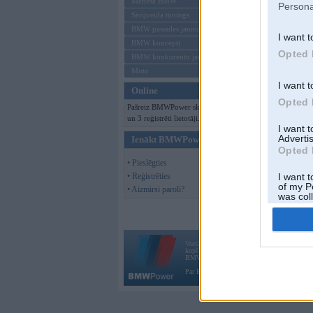
Mēneša BMW
Persona
Sērijveida tūnings
BMW pasaules jaunumi
I want t
BMW koncepti
Opted 
BMW konkurentu jaunumi
Moto
I want t
Online
Opted 
Pašreiz BMWPower skatās 96 viesi
un 3 reģistrēti lietotāji.
I want 
Advertis
Ienākt BMWPower
Opted 
• Pieslēgties
• Reģistrēties
I want t
of my P
• Aizmirsi paroli?
was col
Opted 
Vortāls BMWPower.lv darbojas
kopš 2002. gada 14. maija. Tas nav auto klubs
BMW AG.
Par BMWPower
|
Kontakti
|
Reklāma