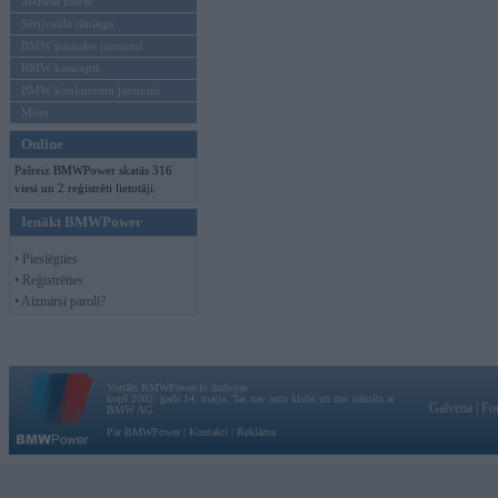
Mēneša BMW
Sērijveida tūnings
BMW pasaules jaunumi
BMW koncepti
BMW konkurentu jaunumi
Moto
Online
Pašreiz BMWPower skatās 316
viesi un 2 reģistrēti lietotāji.
Ienākt BMWPower
• Pieslēgties
• Reģistrēties
• Aizmirsi paroli?
Vortāls BMWPower.lv darbojas
kopš 2002. gada 14. maija. Tas nav auto klubs un nav saistīts ar
Galvena
|
Fo
BMW AG.
Par BMWPower
|
Kontakti
|
Reklāma