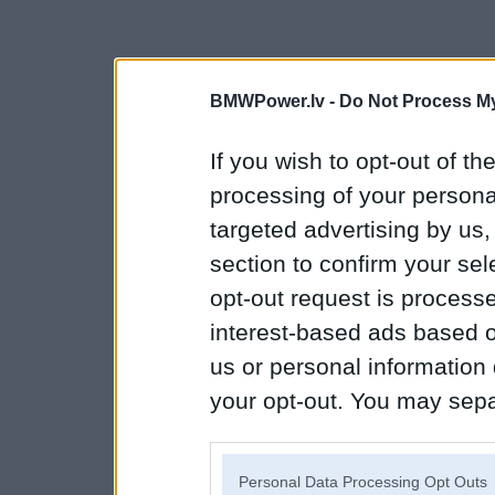
BMWPower.lv -
Do Not Process My
If you wish to opt-out of the
processing of your personal
targeted advertising by us
section to confirm your sel
opt-out request is proces
interest-based ads based o
us or personal information d
your opt-out. You may separ
disclosure of your personal
IAB’s list of downstream pa
Personal Data Processing Opt Outs