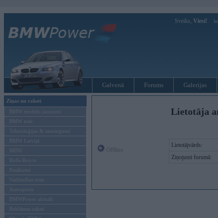
Sveiks,
Viesi!
Ie
Galvenā
Forums
Galerijas
Ziņas un raksti
Lietotāja 
BMW modeļu jaunumi
BMW testi
Tehnoloģijas & sasniegumi
BMW Latvijā
Lietotājvārds:
Offline
MINI
Ziņojumi forumā:
Rolls-Royce
Pasākumi
Vadāmības tests
Autosports
BMWPower aktuāli
Reklāmas raksti