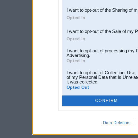
also be disclosed by us to 
I want to opt-out of the Sharing of 
Downstream Participants
th
Opted In
third parties.
I want to opt-out of the Sale of my 
Opted In
I want to opt-out of processing my 
Advertising.
Opted In
I want to opt-out of Collection, Use
of my Personal Data that Is Unrelat
it was collected.
Opted Out
CONFIRM
Data Deletion