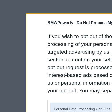
BMWPower.lv -
Do Not Process My
If you wish to opt-out of the
processing of your personal
targeted advertising by us
section to confirm your sel
opt-out request is proces
interest-based ads based o
us or personal information d
your opt-out. You may separ
disclosure of your personal
IAB’s list of downstream pa
Personal Data Processing Opt Outs