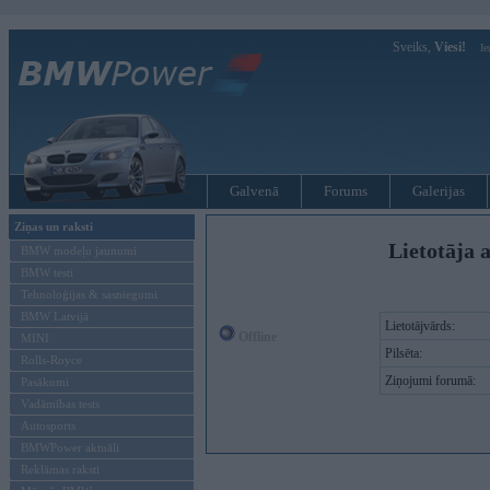
Sveiks,
Viesi!
Ie
Galvenā
Forums
Galerijas
Ziņas un raksti
Lietotāja a
BMW modeļu jaunumi
BMW testi
Tehnoloģijas & sasniegumi
BMW Latvijā
Lietotājvārds:
Offline
MINI
Pilsēta:
Rolls-Royce
Ziņojumi forumā:
Pasākumi
Vadāmības tests
Autosports
BMWPower aktuāli
Reklāmas raksti