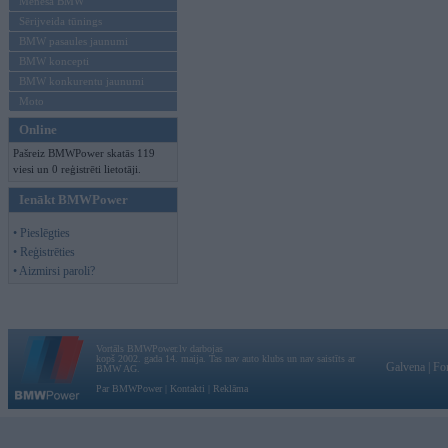
Mēneša BMW
Sērijveida tūnings
BMW pasaules jaunumi
BMW koncepti
BMW konkurentu jaunumi
Moto
Online
Pašreiz BMWPower skatās 119
viesi un 0 reģistrēti lietotāji.
Ienākt BMWPower
• Pieslēgties
• Reģistrēties
• Aizmirsi paroli?
Vortāls BMWPower.lv darbojas
kopš 2002. gada 14. maija. Tas nav auto klubs un nav saistīts ar
Galvena
|
Fo
BMW AG.
Par BMWPower
|
Kontakti
|
Reklāma