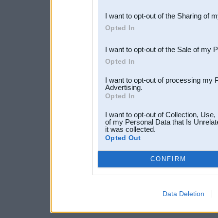
also be disclosed by us to 
I want to opt-out of the Sharing of 
Downstream Participants
th
Opted In
third parties.
I want to opt-out of the Sale of my 
Opted In
I want to opt-out of processing my 
Advertising.
Opted In
I want to opt-out of Collection, Use
of my Personal Data that Is Unrelat
it was collected.
Opted Out
CONFIRM
Data Deletion