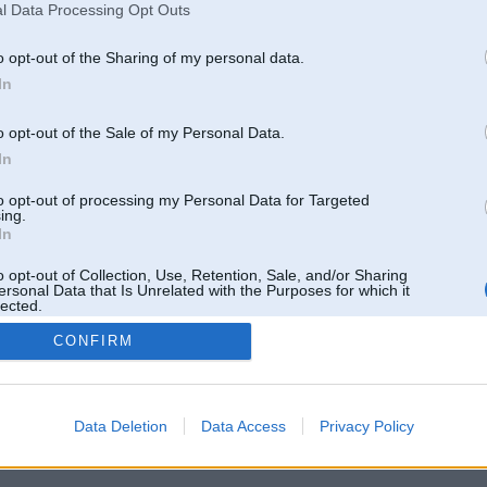
l Data Processing Opt Outs
o opt-out of the Sharing of my personal data.
In
o opt-out of the Sale of my Personal Data.
In
to opt-out of processing my Personal Data for Targeted
ing.
In
o opt-out of Collection, Use, Retention, Sale, and/or Sharing
ersonal Data that Is Unrelated with the Purposes for which it
lected.
Out
CONFIRM
 un nav saistīts ar
Galvena
|
Forums
|
Galerijas
|
Reģistrācija
|
Lietotaāji
|
Meklētājs
|
Reklā
Data Deletion
Data Access
Privacy Policy