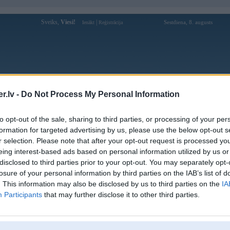
Sveiks,
Viesi!
|
Sestdiena, 8. augusts
Ienākt
Reģistrācija
Forums
Galerijas
Reģistrācija
Lietotāji
Meklētājs
.lv -
Do Not Process My Personal Information
Lietotāja alo8shopping profils
to opt-out of the sale, sharing to third parties, or processing of your per
formation for targeted advertising by us, please use the below opt-out s
Lietotājvārds:
alo8shopping
r selection. Please note that after your opt-out request is processed y
eing interest-based ads based on personal information utilized by us or
Ziņojumi forumā:
0
disclosed to third parties prior to your opt-out. You may separately opt-
Pēdējie ziņojumi forumā
[
]
losure of your personal information by third parties on the IAB’s list of
. This information may also be disclosed by us to third parties on the
IA
Participants
that may further disclose it to other third parties.