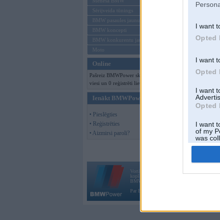
Mēneša BMW
Persona
Sērijveida tūnings
BMW pasaules jaunumi
I want t
BMW koncepti
Opted 
BMW konkurentu jaunumi
Moto
I want t
Online
Opted 
Pašreiz BMWPower skatās 352
viesi un 0 reģistrēti lietotāji.
I want 
Advertis
Ienākt BMWPower
Opted 
• Pieslēgties
• Reģistrēties
I want t
of my P
• Aizmirsi paroli?
was col
Opted 
Vortāls BMWPower.lv darbojas
kopš 2002. gada 14. maija. Tas nav auto klubs
BMW AG.
Par BMWPower
|
Kontakti
|
Reklāma