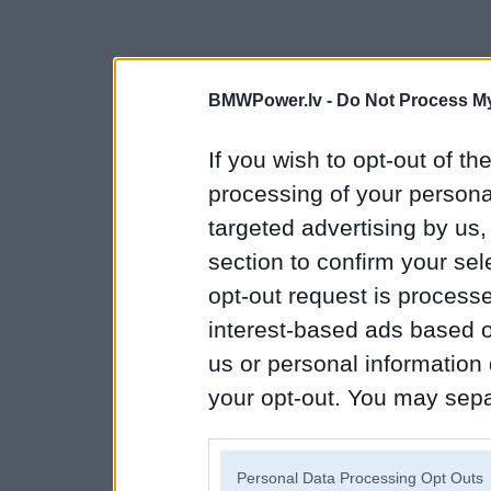
BMWPower.lv -
Do Not Process My
If you wish to opt-out of the
processing of your personal
targeted advertising by us
section to confirm your sel
opt-out request is proces
interest-based ads based o
us or personal information d
your opt-out. You may separ
disclosure of your personal
IAB’s list of downstream pa
Personal Data Processing Opt Outs