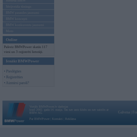
Mēneša BMW
Sērijveida tūnings
BMW pasaules jaunumi
BMW koncepti
BMW konkurentu jaunumi
Moto
Online
Pašreiz BMWPower skatās 117
viesi un 3 reģistrēti lietotāji.
Ienākt BMWPower
• Pieslēgties
• Reģistrēties
• Aizmirsi paroli?
Vortāls BMWPower.lv darbojas
kopš 2002. gada 14. maija. Tas nav auto klubs un nav saistīts ar
Galvena
|
Fo
BMW AG.
Par BMWPower
|
Kontakti
|
Reklāma