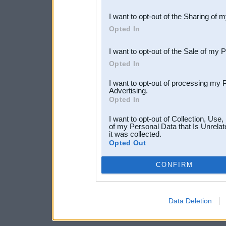
also be disclosed by us to 
I want to opt-out of the Sharing of 
Downstream Participants
th
Opted In
third parties.
I want to opt-out of the Sale of my 
Opted In
I want to opt-out of processing my 
Advertising.
Opted In
I want to opt-out of Collection, Use
of my Personal Data that Is Unrelat
it was collected.
Opted Out
CONFIRM
Data Deletion