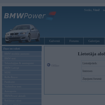
Sveiks,
Viesi!
Ie
Galvenā
Forums
Galerijas
Ziņas un raksti
Lietotāja alo
BMW modeļu jaunumi
BMW testi
Tehnoloģijas & sasniegumi
Lietotājvārds:
Offline
BMW Latvijā
Intereses:
MINI
Rolls-Royce
Ziņojumi forumā:
Pasākumi
Vadāmības tests
Autosports
BMWPower aktuāli
Reklāmas raksti