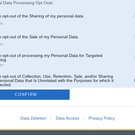
l Data Processing Opt Outs
o opt-out of the Sharing of my personal data.
In
o opt-out of the Sale of my Personal Data.
In
to opt-out of processing my Personal Data for Targeted
ing.
In
o opt-out of Collection, Use, Retention, Sale, and/or Sharing
ersonal Data that Is Unrelated with the Purposes for which it
lected.
Out
CONFIRM
 un nav saistīts ar
Galvena
|
Forums
|
Galerijas
|
Reģistrācija
|
Lietotaāji
|
Meklētājs
|
Reklā
Data Deletion
Data Access
Privacy Policy