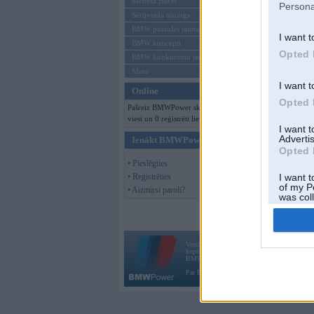
Mēneša BMW
Persona
Sērijveida tūnings
BMW pasaules jaunumi
I want t
BMW koncepti
Opted 
BMW konkurentu jaunumi
Moto
I want t
Online
Opted 
Pašreiz BMWPower skatās 157
viesi un 0 reģistrēti lietotāji.
I want 
Advertis
Ienākt BMWPower
Opted 
• Pieslēgties
• Reģistrēties
I want t
of my P
• Aizmirsi paroli?
was col
Opted 
Vortāls BMWPower.lv darbojas
kopš 2002. gada 14. maija. Tas nav auto klubs
BMW AG.
Par BMWPower
|
Kontakti
|
Reklāma