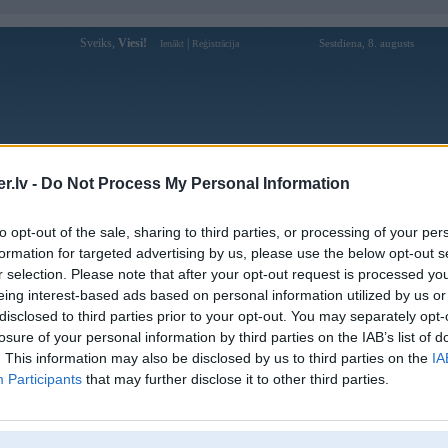
Sveiks,
Viesi!
|
Sestdiena, 8. augusts
Ienākt
Reģistrācija
Forums
Galerijas
Reģistrācija
Lietotāji
Meklētājs
.lv -
Do Not Process My Personal Information
Lietotāja alo789archi profils
to opt-out of the sale, sharing to third parties, or processing of your per
formation for targeted advertising by us, please use the below opt-out s
Pēdējo reizi manīts: 07. Jul 2025, 14:29
r selection. Please note that after your opt-out request is processed y
eing interest-based ads based on personal information utilized by us or
Lietotājvārds:
alo789archi
disclosed to third parties prior to your opt-out. You may separately opt-
Nodarbošanās:
Student
losure of your personal information by third parties on the IAB’s list of
Ziņojumi forumā:
0
. This information may also be disclosed by us to third parties on the
IA
Participants
that may further disclose it to other third parties.
Pēdējie ziņojumi forumā
[
]