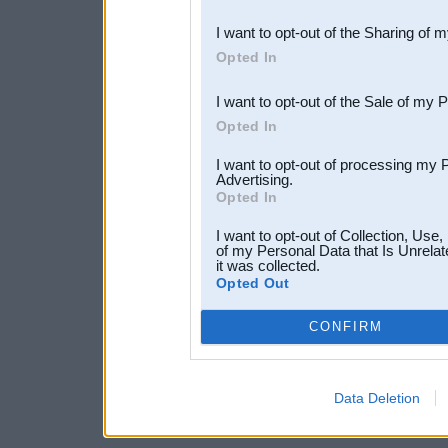
also be disclosed by us to 
I want to opt-out of the Sharing of 
Downstream Participants
th
Opted In
third parties.
I want to opt-out of the Sale of my 
Opted In
I want to opt-out of processing my 
Advertising.
Opted In
I want to opt-out of Collection, Use
of my Personal Data that Is Unrelat
it was collected.
Opted Out
CONFIRM
Data Deletion