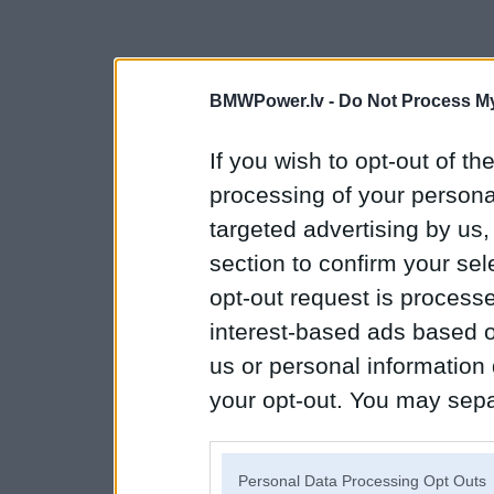
BMWPower.lv -
Do Not Process My
If you wish to opt-out of the
processing of your personal
targeted advertising by us
section to confirm your sel
opt-out request is proces
interest-based ads based o
us or personal information d
your opt-out. You may separ
disclosure of your personal
IAB’s list of downstream pa
Personal Data Processing Opt Outs