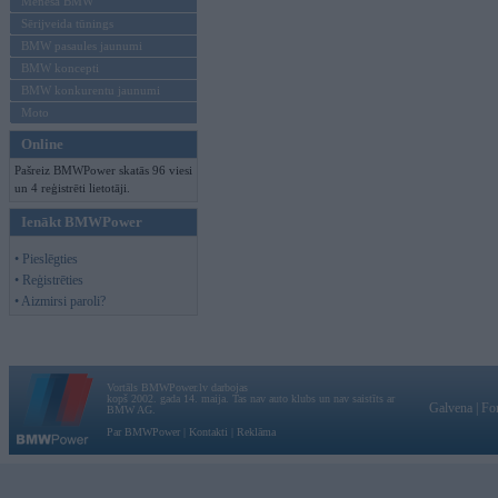
Mēneša BMW
Sērijveida tūnings
BMW pasaules jaunumi
BMW koncepti
BMW konkurentu jaunumi
Moto
Online
Pašreiz BMWPower skatās 96 viesi
un 4 reģistrēti lietotāji.
Ienākt BMWPower
• Pieslēgties
• Reģistrēties
• Aizmirsi paroli?
Vortāls BMWPower.lv darbojas
kopš 2002. gada 14. maija. Tas nav auto klubs un nav saistīts ar
Galvena
|
Fo
BMW AG.
Par BMWPower
|
Kontakti
|
Reklāma