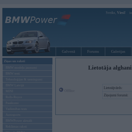
Sveiks,
Viesi!
Ie
Galvenā
Forums
Galerijas
Ziņas un raksti
Lietotāja alghan
BMW modeļu jaunumi
BMW testi
Tehnoloģijas & sasniegumi
BMW Latvijā
Lietotājvārds:
Offline
MINI
Ziņojumi forumā:
Rolls-Royce
Pasākumi
Vadāmības tests
Autosports
BMWPower aktuāli
Reklāmas raksti