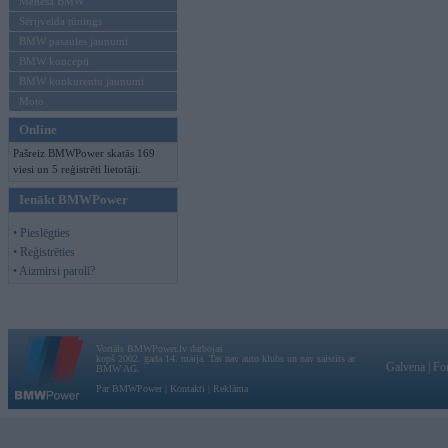
Mēneša BMW
Sērijveida tūnings
BMW pasaules jaunumi
BMW koncepti
BMW konkurentu jaunumi
Moto
Online
Pašreiz BMWPower skatās 169
viesi un 5 reģistrēti lietotāji.
Ienākt BMWPower
• Pieslēgties
• Reģistrēties
• Aizmirsi paroli?
Vortāls BMWPower.lv darbojas
kopš 2002. gada 14. maija. Tas nav auto klubs un nav saistīts ar
Galvena
|
Fo
BMW AG.
Par BMWPower
|
Kontakti
|
Reklāma