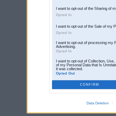
also be disclosed by us to 
I want to opt-out of the Sharing of 
Downstream Participants
th
Opted In
third parties.
I want to opt-out of the Sale of my 
Opted In
I want to opt-out of processing my 
Advertising.
Opted In
I want to opt-out of Collection, Use
of my Personal Data that Is Unrelat
it was collected.
Opted Out
CONFIRM
Data Deletion