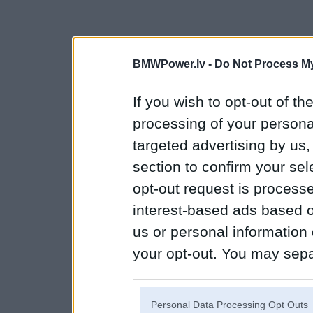
BMWPower.lv -
Do Not Process My
If you wish to opt-out of the
processing of your personal
targeted advertising by us
section to confirm your sel
opt-out request is proces
interest-based ads based o
us or personal information d
your opt-out. You may separ
disclosure of your personal
IAB’s list of downstream pa
Personal Data Processing Opt Outs