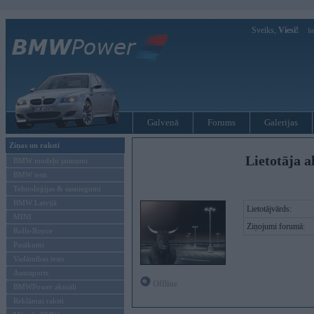
Sveiks,
Viesi!
Ie
Galvenā
Forums
Galerijas
Ziņas un raksti
Lietotāja a
BMW modeļu jaunumi
BMW testi
Tehnoloģijas & sasniegumi
BMW Latvijā
Lietotājvārds:
MINI
Ziņojumi forumā:
Rolls-Royce
Pasākumi
Vadāmības tests
Autosports
Offline
BMWPower aktuāli
Reklāmas raksti