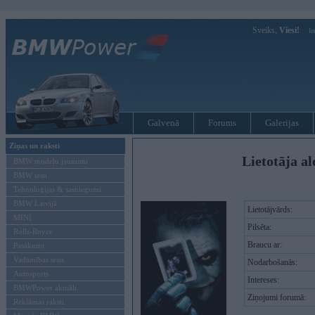
Sveiks,
Viesi!
Ie
Galvenā
Forums
Galerijas
Ziņas un raksti
Lietotāja a
BMW modeļu jaunumi
BMW testi
Tehnoloģijas & sasniegumi
BMW Latvijā
Lietotājvārds:
MINI
Pilsēta:
Rolls-Royce
Braucu ar:
Pasākumi
Vadāmības tests
Nodarbošanās:
Autosports
Intereses:
BMWPower aktuāli
Ziņojumi forumā:
Reklāmas raksti