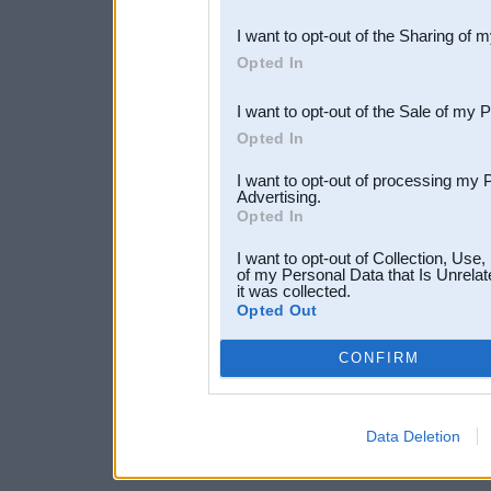
also be disclosed by us to 
I want to opt-out of the Sharing of 
Downstream Participants
th
Opted In
third parties.
I want to opt-out of the Sale of my 
Opted In
I want to opt-out of processing my 
Advertising.
Opted In
I want to opt-out of Collection, Use
of my Personal Data that Is Unrelat
it was collected.
Opted Out
CONFIRM
Data Deletion