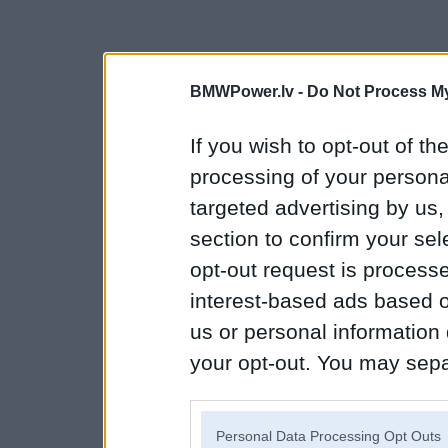
BMWPower.lv -
Do Not Process My
If you wish to opt-out of the
processing of your personal
targeted advertising by us
section to confirm your sel
opt-out request is proces
interest-based ads based o
us or personal information d
your opt-out. You may separ
disclosure of your personal
IAB’s list of downstream pa
Personal Data Processing Opt Outs