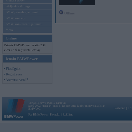
Mēneša BMW
Sērijveida tūnings
BMW pasaules jaunumi
Offline
BMW koncepti
BMW konkurentu jaunumi
Moto
Online
Pašreiz BMWPower skatās 230
viesi un 6 reģistrēti lietotāji.
Ienākt BMWPower
• Pieslēgties
• Reģistrēties
• Aizmirsi paroli?
Vortāls BMWPower.lv darbojas
kopš 2002. gada 14. maija. Tas nav auto klubs un nav saistīts ar
Galvena
|
Fo
BMW AG.
Par BMWPower
|
Kontakti
|
Reklāma