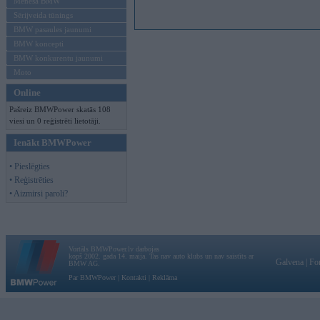
Mēneša BMW
Sērijveida tūnings
BMW pasaules jaunumi
BMW koncepti
BMW konkurentu jaunumi
Moto
Online
Pašreiz BMWPower skatās 108
viesi un 0 reģistrēti lietotāji.
Ienākt BMWPower
• Pieslēgties
• Reģistrēties
• Aizmirsi paroli?
Vortāls BMWPower.lv darbojas
kopš 2002. gada 14. maija. Tas nav auto klubs un nav saistīts ar
Galvena
|
Fo
BMW AG.
Par BMWPower
|
Kontakti
|
Reklāma