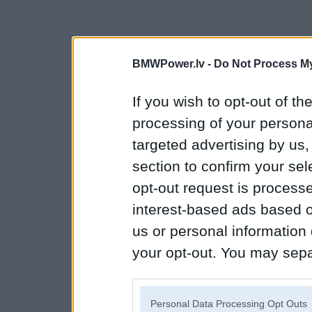
BMWPower.lv -
Do Not Process My
If you wish to opt-out of the
processing of your personal
targeted advertising by us
section to confirm your sel
opt-out request is proces
interest-based ads based o
us or personal information d
your opt-out. You may separ
disclosure of your personal
IAB’s list of downstream pa
Personal Data Processing Opt Outs