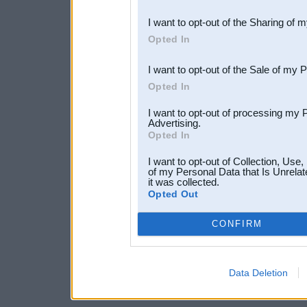
also be disclosed by us to 
I want to opt-out of the Sharing of 
Downstream Participants
th
Opted In
third parties.
I want to opt-out of the Sale of my 
Opted In
I want to opt-out of processing my 
Advertising.
Opted In
I want to opt-out of Collection, Use
of my Personal Data that Is Unrelat
it was collected.
Opted Out
CONFIRM
Data Deletion