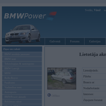
Sveiks,
Viesi!
Ie
Galvenā
Forums
Galerijas
Ziņas un raksti
Lietotāja ak
BMW modeļu jaunumi
BMW testi
Tehnoloģijas & sasniegumi
BMW Latvijā
Lietotājvārds:
MINI
Pilsēta:
Rolls-Royce
Braucu ar:
Pasākumi
Vadāmības tests
Nodarbošanās:
Autosports
Intereses:
Offline
BMWPower aktuāli
Ziņojumi forumā:
Reklāmas raksti