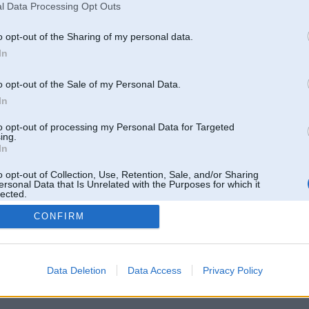
l Data Processing Opt Outs
o opt-out of the Sharing of my personal data.
In
o opt-out of the Sale of my Personal Data.
In
to opt-out of processing my Personal Data for Targeted
ing.
In
o opt-out of Collection, Use, Retention, Sale, and/or Sharing
ersonal Data that Is Unrelated with the Purposes for which it
lected.
Out
CONFIRM
 un nav saistīts ar
Galvena
|
Forums
|
Galerijas
|
Reģistrācija
|
Lietotaāji
|
Meklētājs
|
Reklā
Data Deletion
Data Access
Privacy Policy