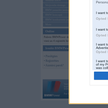
Mēneša BMW
Persona
Sērijveida tūnings
BMW pasaules jaunumi
I want t
BMW koncepti
Opted 
BMW konkurentu jaunumi
Moto
I want t
Online
Opted 
Pašreiz BMWPower skatās 382
viesi un 4 reģistrēti lietotāji.
I want 
Advertis
Ienākt BMWPower
Opted 
• Pieslēgties
• Reģistrēties
I want t
of my P
• Aizmirsi paroli?
was col
Opted 
Vortāls BMWPower.lv darbojas
kopš 2002. gada 14. maija. Tas nav auto klubs
BMW AG.
Par BMWPower
|
Kontakti
|
Reklāma