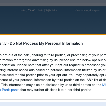
Sveiks,
Viesi!
|
Ceturtdiena, 6. augusts
Ienākt
Reģistrācija
Forums
Galerijas
Reģistrācija
Lietotāji
Meklētājs
.lv -
Do Not Process My Personal Information
Lietotāja ahmeds profils
to opt-out of the sale, sharing to third parties, or processing of your per
formation for targeted advertising by us, please use the below opt-out s
Pēdējo reizi manīts: 09. Oct 2016, 17:28
r selection. Please note that after your opt-out request is processed y
eing interest-based ads based on personal information utilized by us or
Lietotājvārds:
ahmeds
disclosed to third parties prior to your opt-out. You may separately opt-
Pilsēta:
Jelgava
losure of your personal information by third parties on the IAB’s list of
Braucu ar:
BMW 725,Toyota Celica 2.0GT-i
. This information may also be disclosed by us to third parties on the
IA
Intereses:
auto un moto
Participants
that may further disclose it to other third parties.
Ziņojumi forumā:
273
Pēdējie ziņojumi forumā
[
]