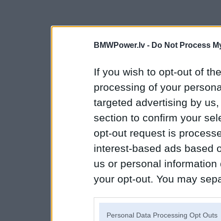
BMWPower.lv -
Do Not Process My
If you wish to opt-out of the
processing of your personal
targeted advertising by us
section to confirm your sel
opt-out request is proces
interest-based ads based o
us or personal information d
your opt-out. You may separ
disclosure of your personal
IAB’s list of downstream pa
Personal Data Processing Opt Outs