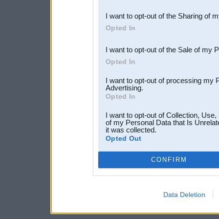
also be disclosed by us to 
I want to opt-out of the Sharing of 
Downstream Participants
th
Opted In
third parties.
I want to opt-out of the Sale of my 
Opted In
I want to opt-out of processing my 
Advertising.
Opted In
I want to opt-out of Collection, Use
of my Personal Data that Is Unrelat
it was collected.
Opted Out
CONFIRM
Data Deletion