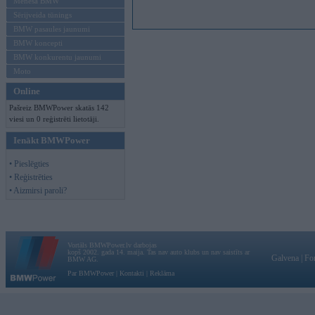
Mēneša BMW
Sērijveida tūnings
BMW pasaules jaunumi
BMW koncepti
BMW konkurentu jaunumi
Moto
Online
Pašreiz BMWPower skatās 142
viesi un 0 reģistrēti lietotāji.
Ienākt BMWPower
• Pieslēgties
• Reģistrēties
• Aizmirsi paroli?
Vortāls BMWPower.lv darbojas
kopš 2002. gada 14. maija. Tas nav auto klubs un nav saistīts ar
Galvena
|
Fo
BMW AG.
Par BMWPower
|
Kontakti
|
Reklāma