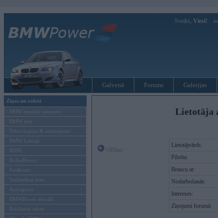
Sveiks,
Viesi!
Ie
Galvenā
Forums
Galerijas
Ziņas un raksti
Lietotāja 
BMW modeļu jaunumi
BMW testi
Tehnoloģijas & sasniegumi
BMW Latvijā
Lietotājvārds:
Offline
MINI
Pilsēta:
Rolls-Royce
Braucu ar:
Pasākumi
Vadāmības tests
Nodarbošanās:
Autosports
Intereses:
BMWPower aktuāli
Ziņojumi forumā:
Reklāmas raksti