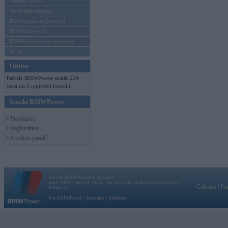
Mēneša BMW
Sērijveida tūnings
BMW pasaules jaunumi
BMW koncepti
BMW konkurentu jaunumi
Moto
Online
Pašreiz BMWPower skatās 224
viesi un 3 reģistrēti lietotāji.
Ienākt BMWPower
• Pieslēgties
• Reģistrēties
• Aizmirsi paroli?
Vortāls BMWPower.lv darbojas
kopš 2002. gada 14. maija. Tas nav auto klubs un nav saistīts ar
Galvena
|
Fo
BMW AG.
Par BMWPower
|
Kontakti
|
Reklāma