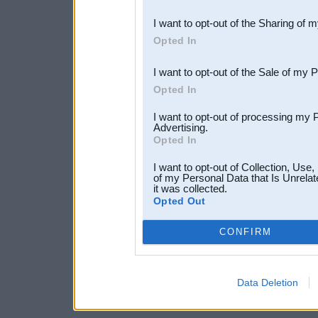
also be disclosed by us to 
I want to opt-out of the Sharing of 
Downstream Participants
th
Opted In
third parties.
I want to opt-out of the Sale of my 
Opted In
I want to opt-out of processing my 
Advertising.
Opted In
I want to opt-out of Collection, Use
of my Personal Data that Is Unrelat
it was collected.
Opted Out
CONFIRM
Data Deletion