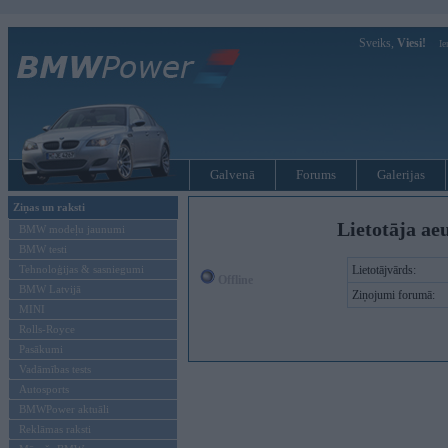
Sveiks,
Viesi!
Ie
Galvenā
Forums
Galerijas
Ziņas un raksti
Lietotāja ae
BMW modeļu jaunumi
BMW testi
Tehnoloģijas & sasniegumi
Lietotājvārds:
Offline
BMW Latvijā
Ziņojumi forumā:
MINI
Rolls-Royce
Pasākumi
Vadāmības tests
Autosports
BMWPower aktuāli
Reklāmas raksti