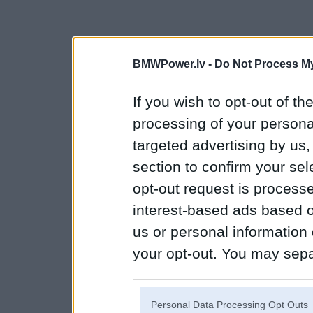
BMWPower.lv -
Do Not Process My
If you wish to opt-out of the
processing of your personal
targeted advertising by us
section to confirm your sel
opt-out request is proces
interest-based ads based o
us or personal information d
your opt-out. You may separ
disclosure of your personal
IAB’s list of downstream pa
Personal Data Processing Opt Outs