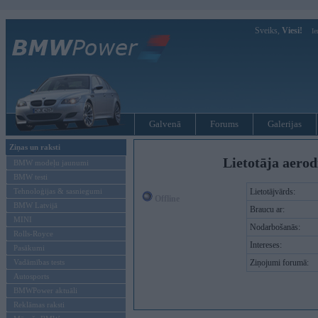
Sveiks,
Viesi!
Ie
Galvenā
Forums
Galerijas
Ziņas un raksti
Lietotāja aerod
BMW modeļu jaunumi
BMW testi
Tehnoloģijas & sasniegumi
Lietotājvārds:
Offline
BMW Latvijā
Braucu ar:
MINI
Nodarbošanās:
Rolls-Royce
Intereses:
Pasākumi
Vadāmības tests
Ziņojumi forumā:
Autosports
BMWPower aktuāli
Reklāmas raksti