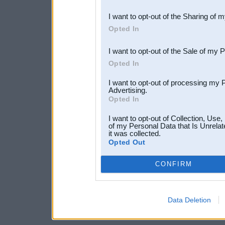
also be disclosed by us to 
I want to opt-out of the Sharing of 
Downstream Participants
th
Opted In
third parties.
I want to opt-out of the Sale of my 
Opted In
I want to opt-out of processing my 
Advertising.
Opted In
I want to opt-out of Collection, Use
of my Personal Data that Is Unrelat
it was collected.
Opted Out
CONFIRM
Data Deletion