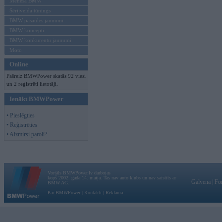
Mēneša BMW
Sērijveida tūnings
BMW pasaules jaunumi
BMW koncepti
BMW konkurentu jaunumi
Moto
Online
Pašreiz BMWPower skatās 92 viesi
un 2 reģistrēti lietotāji.
Ienākt BMWPower
• Pieslēgties
• Reģistrēties
• Aizmirsi paroli?
Vortāls BMWPower.lv darbojas
kopš 2002. gada 14. maija. Tas nav auto klubs un nav saistīts ar
Galvena
|
Fo
BMW AG.
Par BMWPower
|
Kontakti
|
Reklāma