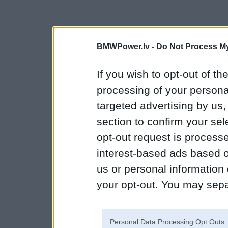
BMWPower.lv -
Do Not Process My
If you wish to opt-out of the
processing of your personal
targeted advertising by us
section to confirm your sel
opt-out request is proces
interest-based ads based o
us or personal information d
your opt-out. You may separ
disclosure of your personal
IAB’s list of downstream pa
Personal Data Processing Opt Outs