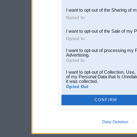
also be disclosed by us to 
I want to opt-out of the Sharing of 
Downstream Participants
th
Opted In
third parties.
I want to opt-out of the Sale of my 
Opted In
I want to opt-out of processing my 
Advertising.
Opted In
I want to opt-out of Collection, Use
of my Personal Data that Is Unrelat
it was collected.
Opted Out
CONFIRM
Data Deletion