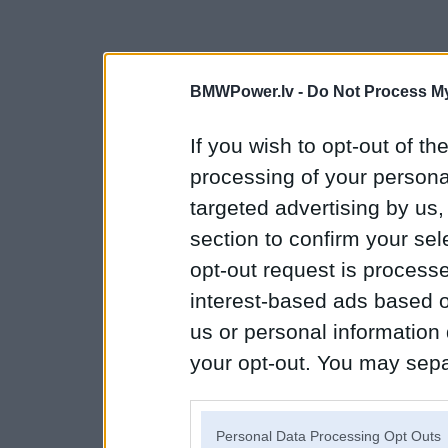
BMWPower.lv -
Do Not Process My
If you wish to opt-out of the
processing of your personal
targeted advertising by us
section to confirm your sel
opt-out request is proces
interest-based ads based o
us or personal information d
your opt-out. You may separ
disclosure of your personal
IAB’s list of downstream pa
Personal Data Processing Opt Outs