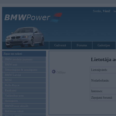
Sveiks,
Viesi!
Ie
Galvenā
Forums
Galerijas
Ziņas un raksti
Lietotāja a
BMW modeļu jaunumi
BMW testi
Tehnoloģijas & sasniegumi
Lietotājvārds:
Offline
BMW Latvijā
MINI
Nodarbošanās:
Rolls-Royce
Pasākumi
Intereses:
Vadāmības tests
Ziņojumi forumā:
Autosports
BMWPower aktuāli
Reklāmas raksti