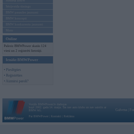
Mēneša BMW
Sērijveida tūnings
BMW pasaules jaunumi
BMW koncepti
BMW konkurentu jaunumi
Moto
Online
Pašreiz BMWPower skatās 124
viesi un 2 reģistrēti lietotāji.
Ienākt BMWPower
• Pieslēgties
• Reģistrēties
• Aizmirsi paroli?
Vortāls BMWPower.lv darbojas
kopš 2002. gada 14. maija. Tas nav auto klubs un nav saistīts ar
Galvena
|
Fo
BMW AG.
Par BMWPower
|
Kontakti
|
Reklāma