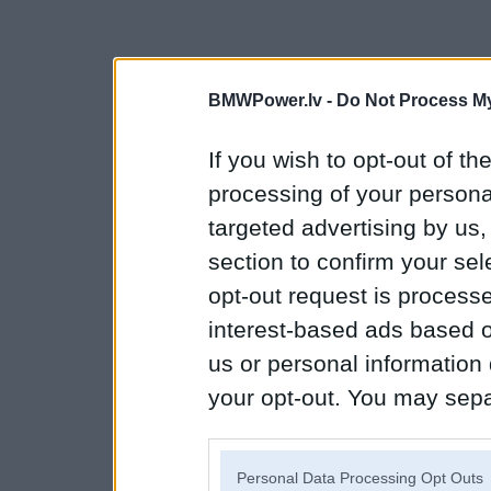
BMWPower.lv -
Do Not Process My
If you wish to opt-out of the
processing of your personal
targeted advertising by us
section to confirm your sel
opt-out request is proces
interest-based ads based o
us or personal information d
your opt-out. You may separ
disclosure of your personal
IAB’s list of downstream pa
Personal Data Processing Opt Outs