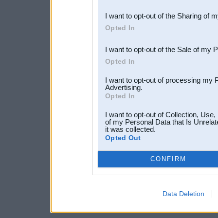
also be disclosed by us to 
I want to opt-out of the Sharing of 
Downstream Participants
th
Opted In
third parties.
I want to opt-out of the Sale of my 
Opted In
I want to opt-out of processing my 
Advertising.
Opted In
I want to opt-out of Collection, Use
of my Personal Data that Is Unrelat
it was collected.
Opted Out
CONFIRM
Data Deletion