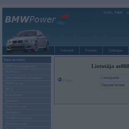
Sveiks,
Viesi!
Ie
Galvenā
Forums
Galerijas
Ziņas un raksti
Lietotāja ae88
BMW modeļu jaunumi
BMW testi
Tehnoloģijas & sasniegumi
Lietotājvārds:
Offline
BMW Latvijā
Ziņojumi forumā:
MINI
Rolls-Royce
Pasākumi
Vadāmības tests
Autosports
BMWPower aktuāli
Reklāmas raksti