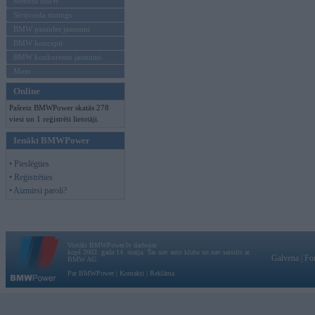
Mēneša BMW
Sērijveida tūnings
BMW pasaules jaunumi
BMW koncepti
BMW konkurentu jaunumi
Moto
Online
Pašreiz BMWPower skatās 278
viesi un 1 reģistrēti lietotāji.
Ienākt BMWPower
• Pieslēgties
• Reģistrēties
• Aizmirsi paroli?
Vortāls BMWPower.lv darbojas
kopš 2002. gada 14. maija. Tas nav auto klubs un nav saistīts ar
Galvena
|
Fo
BMW AG.
Par BMWPower
|
Kontakti
|
Reklāma