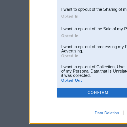
also be disclosed by us to 
I want to opt-out of the Sharing of 
Downstream Participants
th
Opted In
third parties.
I want to opt-out of the Sale of my 
Opted In
I want to opt-out of processing my 
Advertising.
Opted In
I want to opt-out of Collection, Use
of my Personal Data that Is Unrelat
it was collected.
Opted Out
CONFIRM
Data Deletion