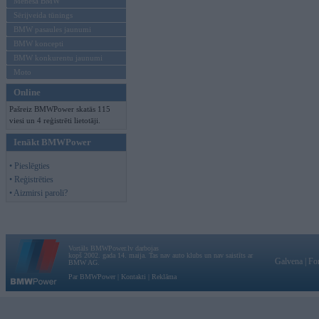
Mēneša BMW
Sērijveida tūnings
BMW pasaules jaunumi
BMW koncepti
BMW konkurentu jaunumi
Moto
Online
Pašreiz BMWPower skatās 115
viesi un 4 reģistrēti lietotāji.
Ienākt BMWPower
• Pieslēgties
• Reģistrēties
• Aizmirsi paroli?
Vortāls BMWPower.lv darbojas
kopš 2002. gada 14. maija. Tas nav auto klubs un nav saistīts ar
Galvena
|
Fo
BMW AG.
Par BMWPower
|
Kontakti
|
Reklāma