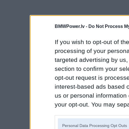
BMWPower.lv -
Do Not Process My
If you wish to opt-out of the
processing of your personal
targeted advertising by us
section to confirm your sel
opt-out request is proces
interest-based ads based o
us or personal information d
your opt-out. You may separ
disclosure of your personal
IAB’s list of downstream pa
Personal Data Processing Opt Outs