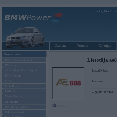
Sveiks,
Viesi!
Ie
Galvenā
Forums
Galerijas
Ziņas un raksti
Lietotāja ae
BMW modeļu jaunumi
BMW testi
Tehnoloģijas & sasniegumi
Lietotājvārds:
BMW Latvijā
MINI
Intereses:
Rolls-Royce
Pasākumi
Ziņojumi forumā:
Vadāmības tests
Autosports
Offline
BMWPower aktuāli
Reklāmas raksti