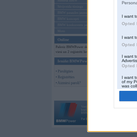
Mēneša BMW
Persona
Sērijveida tūnings
BMW pasaules jaunumi
I want t
BMW koncepti
Opted 
BMW konkurentu jaunumi
Moto
I want t
Online
Opted 
Pašreiz BMWPower skatās 125
viesi un 2 reģistrēti lietotāji.
I want 
Advertis
Ienākt BMWPower
Opted 
• Pieslēgties
• Reģistrēties
I want t
of my P
• Aizmirsi paroli?
was col
Opted 
Vortāls BMWPower.lv darbojas
kopš 2002. gada 14. maija. Tas nav auto klubs
BMW AG.
Par BMWPower
|
Kontakti
|
Reklāma