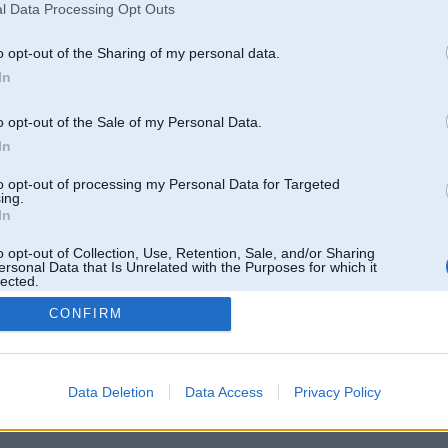
l Data Processing Opt Outs
o opt-out of the Sharing of my personal data.
In
o opt-out of the Sale of my Personal Data.
In
to opt-out of processing my Personal Data for Targeted
ing.
In
o opt-out of Collection, Use, Retention, Sale, and/or Sharing
ersonal Data that Is Unrelated with the Purposes for which it
lected.
Out
CONFIRM
 un nav saistīts ar
Galvena
|
Forums
|
Galerijas
|
Reģistrācija
|
Lietotaāji
|
Meklētājs
|
Reklā
Data Deletion
Data Access
Privacy Policy