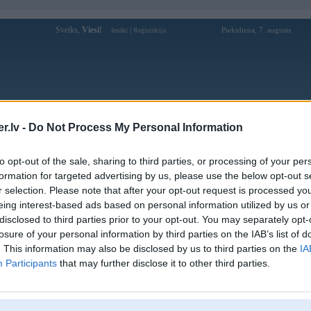
Sveiks,
Viesi!
|
Piektdiena, 7. augusts
Ienākt
Reģistrācija
Forums
Galerijas
Reģistrācija
Lietotāji
Meklētājs
.lv -
Do Not Process My Personal Information
Lietotāja ae888shcom profils
to opt-out of the sale, sharing to third parties, or processing of your per
formation for targeted advertising by us, please use the below opt-out s
Lietotājvārds:
ae888shcom
r selection. Please note that after your opt-out request is processed y
eing interest-based ads based on personal information utilized by us or
Ziņojumi forumā:
0
disclosed to third parties prior to your opt-out. You may separately opt-
Pēdējie ziņojumi forumā
[
]
losure of your personal information by third parties on the IAB’s list of
. This information may also be disclosed by us to third parties on the
IA
Participants
that may further disclose it to other third parties.