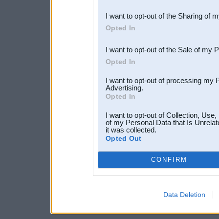
also be disclosed by us to 
I want to opt-out of the Sharing of 
Downstream Participants
th
Opted In
third parties.
I want to opt-out of the Sale of my 
Opted In
I want to opt-out of processing my 
Advertising.
Opted In
I want to opt-out of Collection, Use
of my Personal Data that Is Unrelat
it was collected.
Opted Out
CONFIRM
Data Deletion