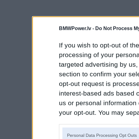
BMWPower.lv -
Do Not Process My
If you wish to opt-out of the
processing of your personal
targeted advertising by us
section to confirm your sel
opt-out request is proces
interest-based ads based o
us or personal information d
your opt-out. You may separ
disclosure of your personal
IAB’s list of downstream pa
Personal Data Processing Opt Outs