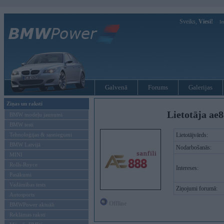
Sveiks,
Viesi!
Ie
Galvenā
Forums
Galerijas
Ziņas un raksti
Lietotāja ae8
BMW modeļu jaunumi
BMW testi
Tehnoloģijas & sasniegumi
Lietotājvārds:
BMW Latvijā
Nodarbošanās:
MINI
Rolls-Royce
Intereses:
Pasākumi
Vadāmības tests
Ziņojumi forumā:
Autosports
Offline
BMWPower aktuāli
Reklāmas raksti