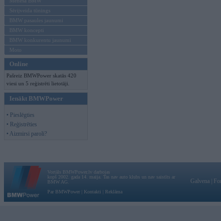
Mēneša BMW
Sērijveida tūnings
BMW pasaules jaunumi
BMW koncepti
BMW konkurentu jaunumi
Moto
Online
Pašreiz BMWPower skatās 420
viesi un 5 reģistrēti lietotāji.
Ienākt BMWPower
• Pieslēgties
• Reģistrēties
• Aizmirsi paroli?
Vortāls BMWPower.lv darbojas
kopš 2002. gada 14. maija. Tas nav auto klubs un nav saistīts ar
Galvena
|
Fo
BMW AG.
Par BMWPower
|
Kontakti
|
Reklāma