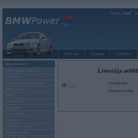
Sveiks,
Viesi!
Ie
Galvenā
Forums
Galerijas
Ziņas un raksti
Lietotāja ae888
BMW modeļu jaunumi
BMW testi
Tehnoloģijas & sasniegumi
Lietotājvārds:
Offline
BMW Latvijā
Ziņojumi forumā:
MINI
Rolls-Royce
Pasākumi
Vadāmības tests
Autosports
BMWPower aktuāli
Reklāmas raksti