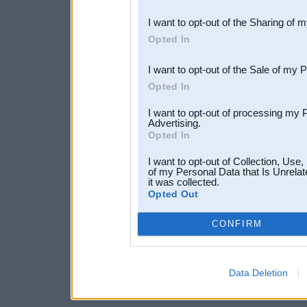
also be disclosed by us to 
I want to opt-out of the Sharing of 
Downstream Participants
th
Opted In
third parties.
I want to opt-out of the Sale of my 
Opted In
I want to opt-out of processing my 
Advertising.
Opted In
I want to opt-out of Collection, Use
of my Personal Data that Is Unrelat
it was collected.
Opted Out
CONFIRM
Data Deletion