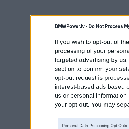
BMWPower.lv -
Do Not Process My
If you wish to opt-out of the
processing of your personal
targeted advertising by us
section to confirm your sel
opt-out request is proces
interest-based ads based o
us or personal information d
your opt-out. You may separ
disclosure of your personal
IAB’s list of downstream pa
Personal Data Processing Opt Outs