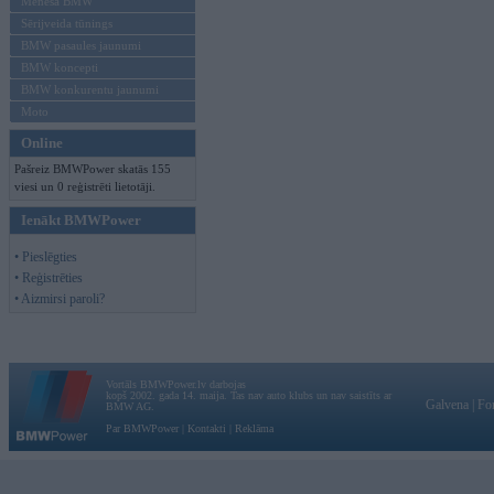
Mēneša BMW
Sērijveida tūnings
BMW pasaules jaunumi
BMW koncepti
BMW konkurentu jaunumi
Moto
Online
Pašreiz BMWPower skatās 155
viesi un 0 reģistrēti lietotāji.
Ienākt BMWPower
• Pieslēgties
• Reģistrēties
• Aizmirsi paroli?
Vortāls BMWPower.lv darbojas
kopš 2002. gada 14. maija. Tas nav auto klubs un nav saistīts ar
Galvena
|
Fo
BMW AG.
Par BMWPower
|
Kontakti
|
Reklāma