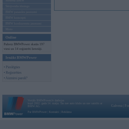
Mēneša BMW
Sērijveida tūnings
BMW pasaules jaunumi
BMW koncepti
BMW konkurentu jaunumi
Moto
Online
Pašreiz BMWPower skatās 197
viesi un 14 reģistrēti lietotāji.
Ienākt BMWPower
• Pieslēgties
• Reģistrēties
• Aizmirsi paroli?
Vortāls BMWPower.lv darbojas
kopš 2002. gada 14. maija. Tas nav auto klubs un nav saistīts ar
Galvena
|
Fo
BMW AG.
Par BMWPower
|
Kontakti
|
Reklāma