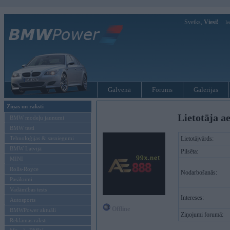
Sveiks,
Viesi!
Ie
Galvenā
Forums
Galerijas
Ziņas un raksti
Lietotāja a
BMW modeļu jaunumi
BMW testi
Tehnoloģijas & sasniegumi
Lietotājvārds:
BMW Latvijā
Pilsēta:
MINI
Rolls-Royce
Nodarbošanās:
Pasākumi
Vadāmības tests
Intereses:
Autosports
Offline
BMWPower aktuāli
Ziņojumi forumā:
Reklāmas raksti