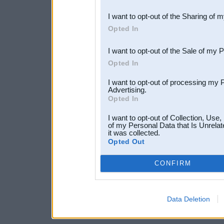
also be disclosed by us to 
I want to opt-out of the Sharing of 
Downstream Participants
th
Opted In
third parties.
I want to opt-out of the Sale of my 
Opted In
I want to opt-out of processing my 
Advertising.
Opted In
I want to opt-out of Collection, Use
of my Personal Data that Is Unrelat
it was collected.
Opted Out
CONFIRM
Data Deletion