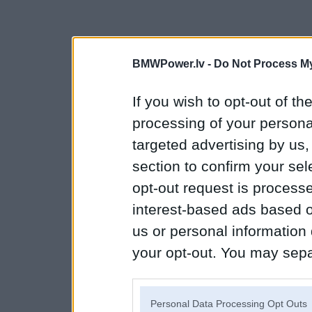
BMWPower.lv -
Do Not Process My
If you wish to opt-out of the
processing of your personal
targeted advertising by us
section to confirm your sel
opt-out request is proces
interest-based ads based o
us or personal information d
your opt-out. You may separ
disclosure of your personal
IAB’s list of downstream pa
Personal Data Processing Opt Outs