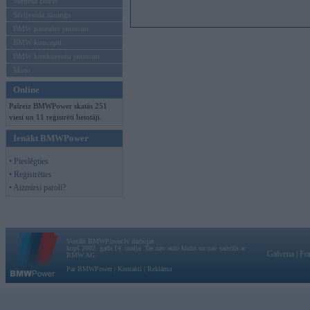
Mēneša BMW
Sērijveida tūnings
BMW pasaules jaunumi
BMW koncepti
BMW konkurentu jaunumi
Moto
Online
Pašreiz BMWPower skatās 251
viesi un 11 reģistrēti lietotāji.
Ienākt BMWPower
• Pieslēgties
• Reģistrēties
• Aizmirsi paroli?
Vortāls BMWPower.lv darbojas
kopš 2002. gada 14. maija. Tas nav auto klubs un nav saistīts ar
Galvena
|
Fo
BMW AG.
Par BMWPower
|
Kontakti
|
Reklāma