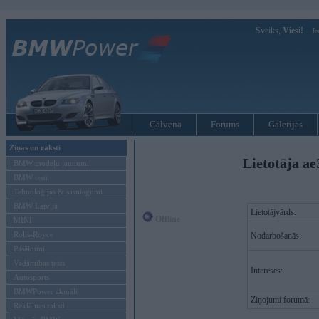
Sveiks,
Viesi!
Ie
Galvenā
Forums
Galerijas
Ziņas un raksti
Lietotāja ae
BMW modeļu jaunumi
BMW testi
Tehnoloģijas & sasniegumi
BMW Latvijā
Lietotājvārds:
Offline
MINI
Rolls-Royce
Nodarbošanās:
Pasākumi
Vadāmības tests
Intereses:
Autosports
BMWPower aktuāli
Ziņojumi forumā:
Reklāmas raksti