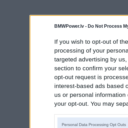
BMWPower.lv -
Do Not Process My
If you wish to opt-out of the
processing of your personal
targeted advertising by us
section to confirm your sel
opt-out request is proces
interest-based ads based o
us or personal information d
your opt-out. You may separ
disclosure of your personal
IAB’s list of downstream pa
Personal Data Processing Opt Outs