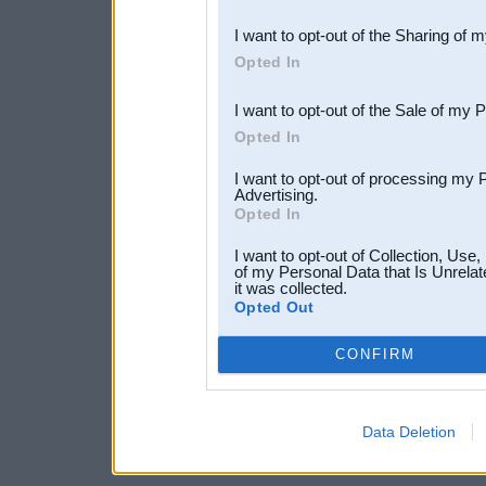
also be disclosed by us to 
I want to opt-out of the Sharing of 
Downstream Participants
th
Opted In
third parties.
I want to opt-out of the Sale of my 
Opted In
I want to opt-out of processing my 
Advertising.
Opted In
I want to opt-out of Collection, Use
of my Personal Data that Is Unrelat
it was collected.
Opted Out
CONFIRM
Data Deletion